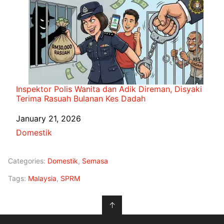
Inspektor Polis Wanita dan Adik Direman, Disyaki
Terima Rasuah Bulanan Kes Dadah
Date
January 21, 2026
In relation to
Domestik
Categories:
Domestik
,
Semasa
Tags:
Malaysia
,
SPRM
↑