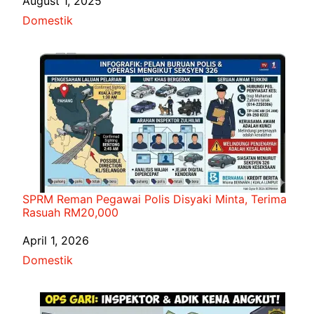
Date
August 1, 2025
In relation to
Domestik
SPRM Reman Pegawai Polis Disyaki Minta, Terima
Rasuah RM20,000
Date
April 1, 2026
In relation to
Domestik