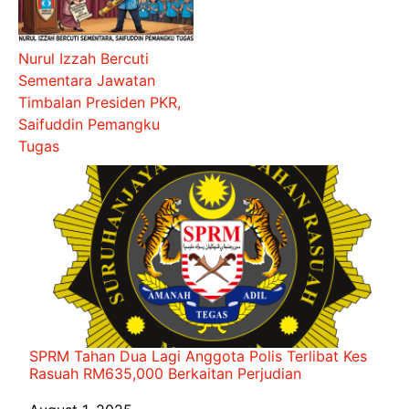
Nurul Izzah Bercuti
Sementara Jawatan
Timbalan Presiden PKR,
Saifuddin Pemangku
Tugas
SPRM Tahan Dua Lagi Anggota Polis Terlibat Kes
Rasuah RM635,000 Berkaitan Perjudian