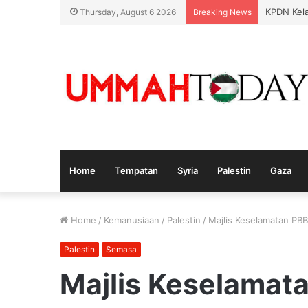
KPDN Kela
Thursday, August 6 2026
Breaking News
Home
Tempatan
Syria
Palestin
Gaza
Home
/
Kemanusiaan
/
Palestin
/
Majlis Keselamatan PB
Palestin
Semasa
Majlis Keselamat