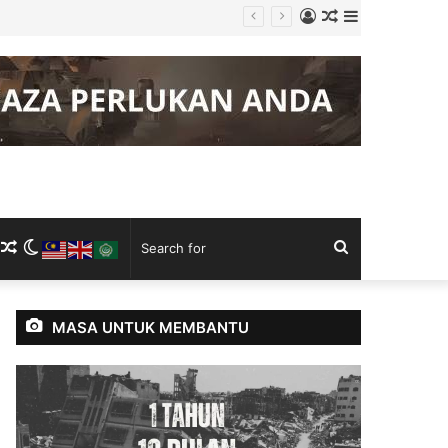
Log
Random
Sidebar
empadan
In
Article
m
ram
kTok
RSS
Random
Switch
Search
Article
skin
for
MASA UNTUK MEMBANTU