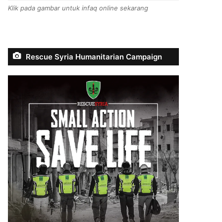
Klik pada gambar untuk infaq online sekarang
Rescue Syria Humanitarian Campaign