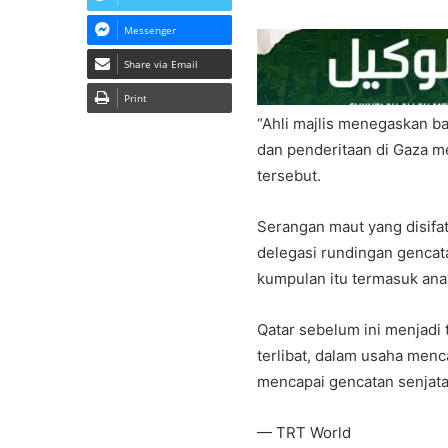
Messenger
Share via Email
Print
“Ahli majlis menegaskan 
dan penderitaan di Gaza m
tersebut.
Serangan maut yang disifat
delegasi rundingan gencat
kumpulan itu termasuk ana
Qatar sebelum ini menjadi
terlibat, dalam usaha menc
mencapai gencatan senjata
— TRT World