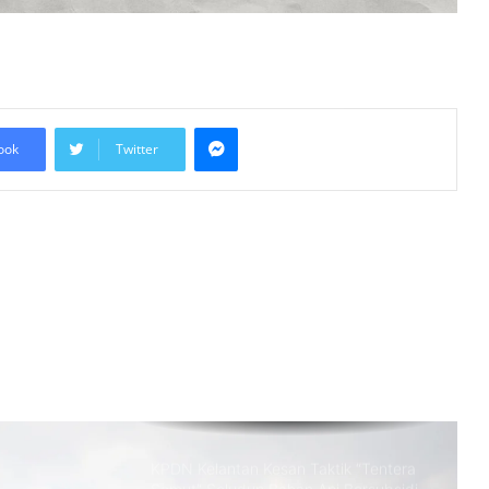
Tengah yang sudah pun…
Bantuan ke Gaza
Keputusan Mahkamah Jerman
Lindungi Kritikan Terhadap Israel Uji
Doktrin ‘Staatsrason’
Messenger
ook
Twitter
Pemartabatan Bahasa Melayu Perlu
Dijadikan Agenda Nasional
Membabitkan Semua Sektor
Azman Komited Perkemas
Penyampaian Bantuan Kebajikan
Penduduk di Ampang
KPDN Kelantan Kesan Taktik “Tentera
Semut” Seludup Bahan Api Bersubsidi
di Sempadan
Israel Rancang Pembinaan 2,300 Unit