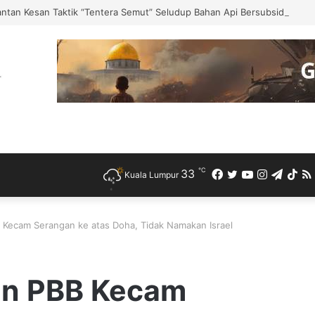
ntan Kesan Taktik “Tentera Semut” Seludup Bahan Api Bersubsidi di S
℃
33
Facebook
Twitter
YouTube
Instagra
Teleg
Ti
Kuala Lumpur
B Kecam Serangan ke atas Doha, Tidak Namakan Israel
an PBB Kecam