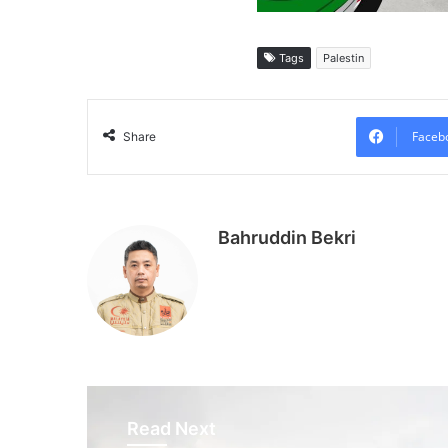
Tags
Palestin
Faceb
Share
Bahruddin Bekri
Read Next