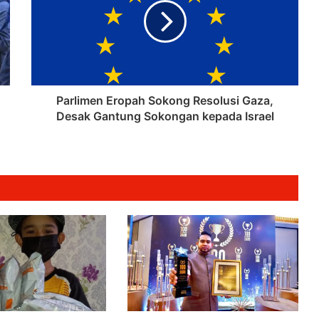
Rafah, Israel Tegas Hadkan Laluan
Bantuan ke Gaza
Keputusan Mahkamah Jerman
Lindungi Kritikan Terhadap Israel Uji
Doktrin ‘Staatsrason’
Parlimen Eropah Sokong Resolusi Gaza,
Desak Gantung Sokongan kepada Israel
Pemartabatan Bahasa Melayu Perlu
Dijadikan Agenda Nasional
Membabitkan Semua Sektor
Azman Komited Perkemas
Penyampaian Bantuan Kebajikan
Penduduk di Ampang
KPDN Kelantan Kesan Taktik “Tentera
Semut” Seludup Bahan Api Bersubsidi
di Sempadan