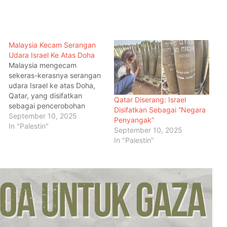
Malaysia Kecam Serangan
Udara Israel Ke Atas Doha
Malaysia mengecam
sekeras-kerasnya serangan
Menteri Arab dan Islam Bersetuju
udara Israel ke atas Doha,
Wujud Mekanisme Tetap Dokumentasi
Qatar, yang disifatkan
Pelanggaran Israel di Baitulmaqdis
Qatar Diserang: Israel
sebagai pencerobohan
Timur
Disifatkan Sebagai “Negara
terang-terangan terhadap
September 10, 2025
Penyangak”
Hampir 20 Negara Islam Pertimbang
kedaulatan sebuah negara
In "Palestin"
September 10, 2025
Tindakan Kolektif Tangani
berdaulat dan pelanggaran
In "Palestin"
Pelanggaran Israel di Al-Aqsa
serius undang-undang
antarabangsa. Perdana
Menteri Datuk Seri Anwar
Kadar Emigrasi Israel Capai Rekod
Ibrahim berkata tindakan itu
Tertinggi, Hampir 270,000 Penduduk
membahayakan nyawa
Berpindah Keluar
orang awam serta berisiko
mencetuskan ketegangan
Mesir Desak Pembukaan Sempadan
baharu di rantau Timur
Rafah, Israel Tegas Hadkan Laluan