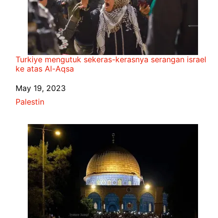
Turkiye mengutuk sekeras-kerasnya serangan israel
ke atas Al-Aqsa
Date
May 19, 2023
In relation to
Palestin