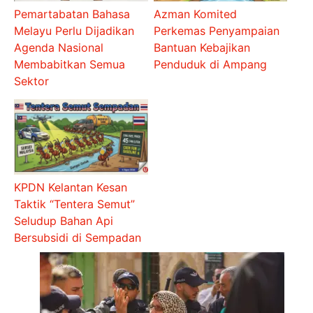
Pemartabatan Bahasa
Azman Komited
Melayu Perlu Dijadikan
Perkemas Penyampaian
Agenda Nasional
Bantuan Kebajikan
Membabitkan Semua
Penduduk di Ampang
Sektor
KPDN Kelantan Kesan
Taktik “Tentera Semut”
Seludup Bahan Api
Bersubsidi di Sempadan