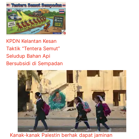
KPDN Kelantan Kesan
Taktik “Tentera Semut”
Seludup Bahan Api
Bersubsidi di Sempadan
Kanak-kanak Palestin berhak dapat jaminan