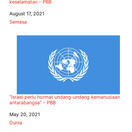
keselamatan – PBB
Date
August 17, 2021
In relation to
Semasa
“Israel perlu hormat undang-undang kemanusiaan
antarabangsa” – PBB
Date
May 20, 2021
In relation to
Dunia