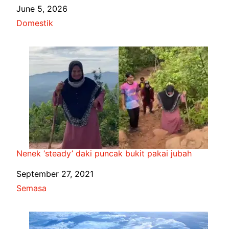
Date
June 5, 2026
In relation to
Domestik
Nenek ‘steady’ daki puncak bukit pakai jubah
Date
September 27, 2021
In relation to
Semasa