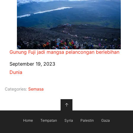
Gunung Fuji jadi mangsa pelancongan berlebihan
Date
September 19, 2023
In relation to
Dunia
Categories:
Semasa
↑
Home
Tempatan
Syria
Palestin
Gaza