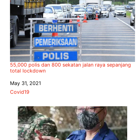
55,000 polis dan 800 sekatan jalan raya sepanjang
total lockdown
Date
May 31, 2021
In relation to
Covid19