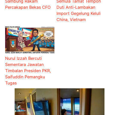
Sambung Rakam
Semula Tamat Tempoh
Percakapan Bekas CFO
Duti Anti-Lambakan
Import Gegelung Keluli
China, Vietnam
Nurul Izzah Bercuti
Sementara Jawatan
Timbalan Presiden PKR,
Saifuddin Pemangku
Tugas