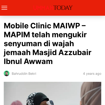
Mobile Clinic MAIWP –
MAPIM telah mengukir
senyuman di wajah
jemaah Masjid Azzubair
Ibnul Awwam
4 years ago
Bahruddin Bekri