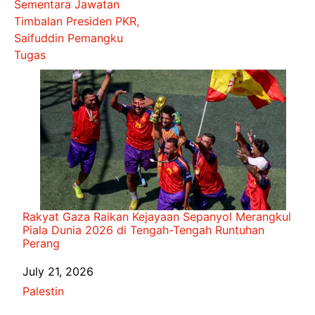
Sementara Jawatan
Timbalan Presiden PKR,
Saifuddin Pemangku
Tugas
Rakyat Gaza Raikan Kejayaan Sepanyol Merangkul
Piala Dunia 2026 di Tengah-Tengah Runtuhan
Perang
Date
July 21, 2026
In relation to
Palestin