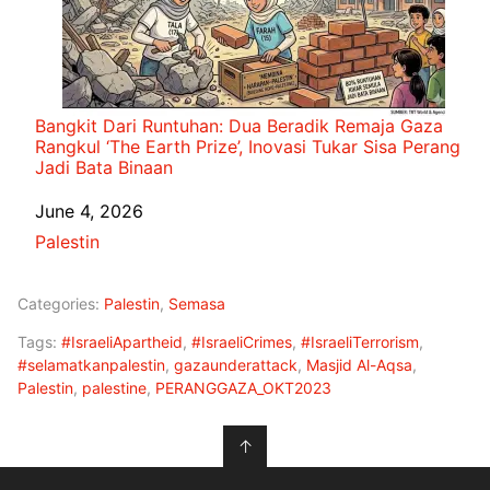
Bangkit Dari Runtuhan: Dua Beradik Remaja Gaza
Rangkul ‘The Earth Prize’, Inovasi Tukar Sisa Perang
Jadi Bata Binaan
Date
June 4, 2026
In relation to
Palestin
Categories:
Palestin
,
Semasa
Tags:
#IsraeliApartheid
,
#IsraeliCrimes
,
#IsraeliTerrorism
,
#selamatkanpalestin
,
gazaunderattack
,
Masjid Al-Aqsa
,
Palestin
,
palestine
,
PERANGGAZA_OKT2023
↑