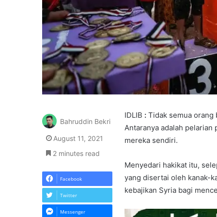
IDLIB
:
Tidak semua orang 
Bahruddin Bekri
Antaranya adalah pelarian 
August 11, 2021
mereka sendiri.
2 minutes read
Menyedari hakikat itu, sel
yang disertai oleh kanak-k
Facebook
kebajikan Syria bagi menc
Twitter
Messenger