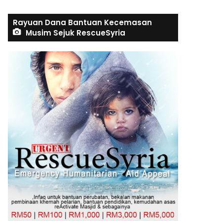
Rayuan Dana Bantuan Kecemasan
Musim Sejuk RescueSyria