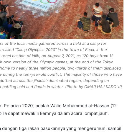
 of the local media gathered across a field at a camp for
so-called “Camp Olympics 2020” in the town of Fuaa, in the
 rebel bastion of Idlib, on August 7, 2021, as 120 boys from 12
eir own version of the Olympic games, at the end of the Tokyo
s home to nearly three million people, two-thirds of them displaced
y during the ten-year-old conflict. The majority of those who have
s dotted across the jihadist-dominated region, depending on
nd battling cold and floods in winter. (Photo by OMAR HAJ KADOUR
em Pelarian 2020’, adalah Walid Mohammed al-Hassan (12
ra dapat mewakili kemnya dalam acara lompat jauh.
a dengan tiga rakan pasukannya yang mengerumuni sambil