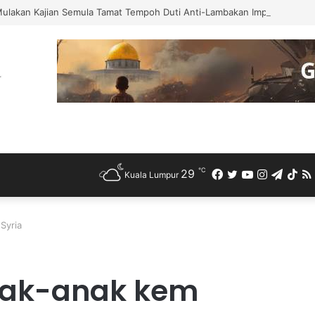
Mulakan Kajian Semula Tamat Tempoh Duti Anti-Lambakan Import Gegelun
℃
29
Facebook
Twitter
YouTube
Instagra
Teleg
Ti
Kuala Lumpur
Syria
nak-anak kem