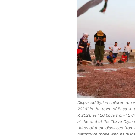
Displaced Syrian children run
2020” in the town of Fuaa, in 
7, 2021, as 120 boys from 12 d
at the end of the Tokyo Olympi
thirds of them displaced from 
majority of those who have los