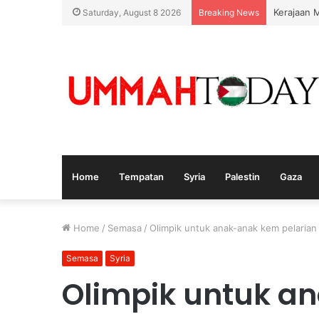
Kerajaan 
Saturday, August 8 2026
Breaking News
Home
Tempatan
Syria
Palestin
Gaza
Home
/
Semasa
/
Olimpik untuk anak-anak kem pelarian 
Semasa
Syria
Olimpik untuk a