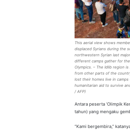
This aerial view shows members
displaced Syrians during the 
northwestern Syrian last major
different camps gather for th
Olympics. – The Idlib region i
from other parts of the countr
lost their homes live in camp
humanitarian aid to survive a
/ AFP)
Antara peserta ‘Olimpik K
tahun) yang mengaku gembi
“Kami bergembira,” katany