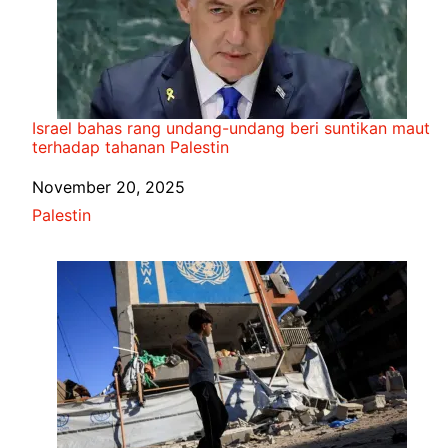
Israel bahas rang undang-undang beri suntikan maut
terhadap tahanan Palestin
Date
November 20, 2025
In relation to
Palestin