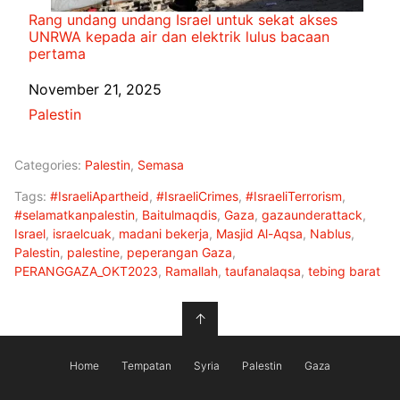
Rang undang undang Israel untuk sekat akses
UNRWA kepada air dan elektrik lulus bacaan
pertama
Date
November 21, 2025
In relation to
Palestin
Categories:
Palestin
,
Semasa
Tags:
#IsraeliApartheid
,
#IsraeliCrimes
,
#IsraeliTerrorism
,
#selamatkanpalestin
,
Baitulmaqdis
,
Gaza
,
gazaunderattack
,
Israel
,
israelcuak
,
madani bekerja
,
Masjid Al-Aqsa
,
Nablus
,
Palestin
,
palestine
,
peperangan Gaza
,
PERANGGAZA_OKT2023
,
Ramallah
,
taufanalaqsa
,
tebing barat
↑
Home
Tempatan
Syria
Palestin
Gaza