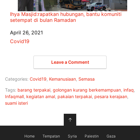
Ihya Masjid:rapatkan hubungan, bantu komuniti
setempat di bulan Ramadan
Date
April 26, 2021
In relation to
Covid19
Leave a Comment
Categories:
Covid19
,
Kemanusiaan
,
Semasa
Tags:
barang terpakai
,
golongan kurang berkemampuan
,
infaq
,
Infaqmall
,
kegiatan amal
,
pakaian terpakai
,
pesara kerajaan
,
suami isteri
↑
Home
Tempatan
Syria
Palestin
Gaza