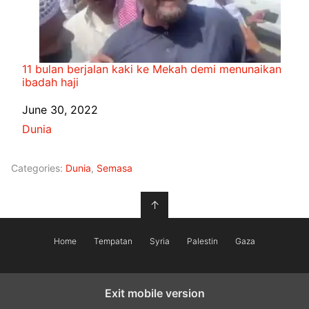
11 bulan berjalan kaki ke Mekah demi menunaikan
ibadah haji
Date
June 30, 2022
In relation to
Dunia
Categories:
Dunia
,
Semasa
↑
Home
Tempatan
Syria
Palestin
Gaza
Exit mobile version