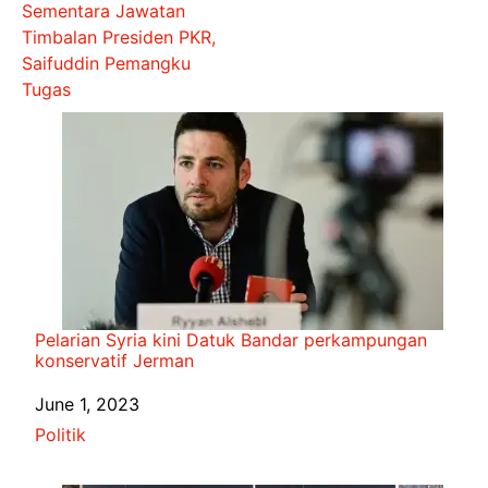
Sementara Jawatan
Timbalan Presiden PKR,
Saifuddin Pemangku
Tugas
Pelarian Syria kini Datuk Bandar perkampungan
konservatif Jerman
Date
June 1, 2023
In relation to
Politik