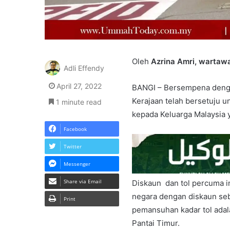
Oleh
Azrina Amri, wartawa
Adli Effendy
April 27, 2022
BANGI – Bersempena dengan
Kerajaan telah bersetuju 
1 minute read
kepada Keluarga Malaysia y
Facebook
Twitter
Messenger
Share via Email
Diskaun dan tol percuma in
negara dengan diskaun seba
Print
pemansuhan kadar tol adal
Pantai Timur.