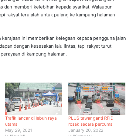
bas dan memberi kelebihan kepada syarikat. Walaupun
tapi rakyat terujalah untuk pulang ke kampung halaman
leh kerajaan ini memberikan kelegaan kepada pengguna jalan
apan dengan kesesakan lalu lintas, tapi rakyat turut
perayaan di kampung halaman.
Menteri Arab dan Islam Bersetuju
Wujud Mekanisme Tetap
Dokumentasi Pelanggaran Israel di
Baitulmaqdis Timur
Trafik lancar di lebuh raya
PLUS tawar ganti RFID
Hampir 20 Negara Islam
utama
rosak secara percuma
Pertimbang Tindakan Kolektif
May 29, 2021
January 20, 2022
Tangani Pelanggaran Israel di Al-