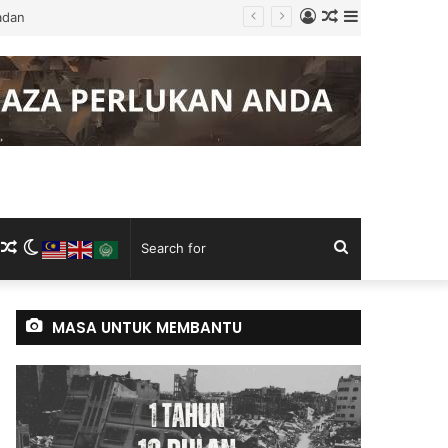
Log
Random
Sidebar
 di Baitulmaqdis Timur
In
Article
m
ram
kTok
RSS
Random
Switch
Search
Article
skin
for
MASA UNTUK MEMBANTU