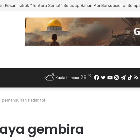
ang Pembinaan 2,300 Unit Perumahan Baharu, Luaskan Penempatan Haram
℃
28
Facebook
Twitter
YouTube
Instagra
Teleg
Ti
Kuala Lumpur
n pemansuhan kadar tol
raya gembira