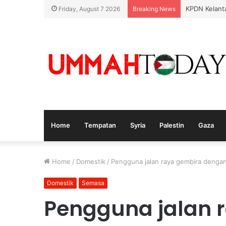
Israel Ranc
Friday, August 7 2026
Breaking News
Home
Tempatan
Syria
Palestin
Gaza
Home
/
Domestik
/
Pengguna jalan raya gembira denga
Domestik
Semasa
Pengguna jalan 