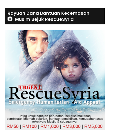
Rayuan Dana Bantuan Kecemasan
Musim Sejuk RescueSyria