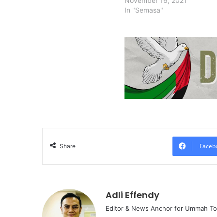
November 16, 2021
In "Semasa"
Faceb
Share
Adli Effendy
Editor & News Anchor for Ummah T