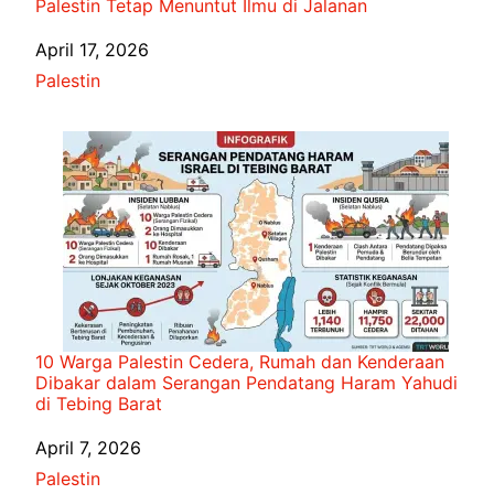
Palestin Tetap Menuntut Ilmu di Jalanan
Date
April 17, 2026
In relation to
Palestin
10 Warga Palestin Cedera, Rumah dan Kenderaan
Dibakar dalam Serangan Pendatang Haram Yahudi
di Tebing Barat
Date
April 7, 2026
In relation to
Palestin