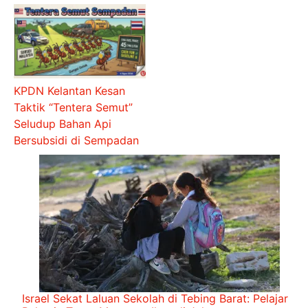
KPDN Kelantan Kesan
Taktik “Tentera Semut”
Seludup Bahan Api
Bersubsidi di Sempadan
Israel Sekat Laluan Sekolah di Tebing Barat: Pelajar