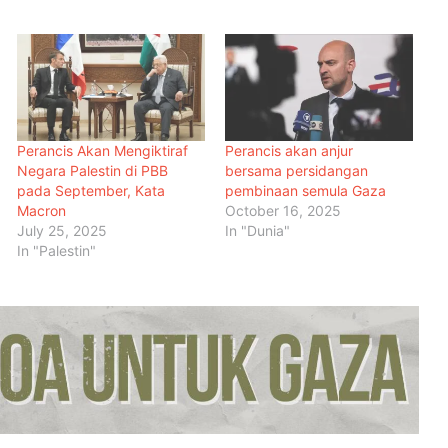
Perancis Akan Mengiktiraf
Perancis akan anjur
Negara Palestin di PBB
bersama persidangan
pada September, Kata
pembinaan semula Gaza
Macron
October 16, 2025
July 25, 2025
In "Dunia"
In "Palestin"
Malaysia Dipilih Jadi Tuan Rumah
Kongres Farmasi Dunia 2027
Malaysia-Hungary Perkukuh
Kerjasama Pertanian dan
Keterjaminan Makanan