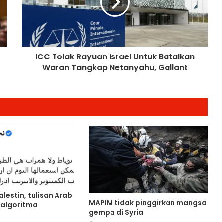
Keterjaminan Makanan
Ketua Mossad Pecat Dua Pegawai
Kanan Kerana Plot Gagal Guling
Kerajaan Iran
ICC Tolak Rayuan Israel Untuk Batalkan
Waran Tangkap Netanyahu, Gallant
Itali Bakal Berdepan Gelombang
Haba Ekstrem Selama 10 Hari Lagi,
Suhu Mencecah 48°C
Empat Rakyat Palestin Cedera,
Israel Arah Tebang Pokok di 78 Ekar
Tanah Tebing Barat
RCI Tabung Haji: SPRM Sambung
Rakam Percakapan Bekas CFO
alestin, tulisan Arab
MAPIM tidak pinggirkan mangsa
 algoritma
Kerajaan Mulakan Kajian Semula
gempa di Syria
Tamat Tempoh Duti Anti-