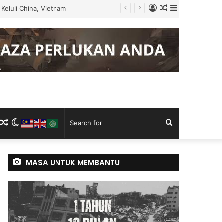
Log
Random
Sidebar
Keluli China, Vietnam
In
Article
m
ram
kTok
RSS
Random
Switch
Search
Article
skin
for
MASA UNTUK MEMBANTU