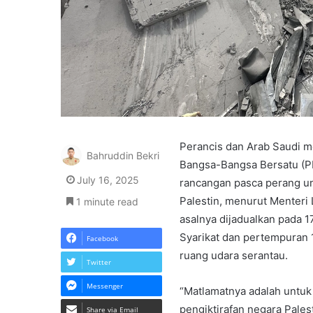
Perancis dan Arab Saudi 
Bahruddin Bekri
Bangsa-Bangsa Bersatu (P
July 16, 2025
rancangan pasca perang un
Palestin, menurut Menteri 
1 minute read
asalnya dijadualkan pada 1
Syarikat dan pertempuran 
Facebook
ruang udara serantau.
Twitter
Messenger
“Matlamatnya adalah untu
pengiktirafan negara Palest
Share via Email