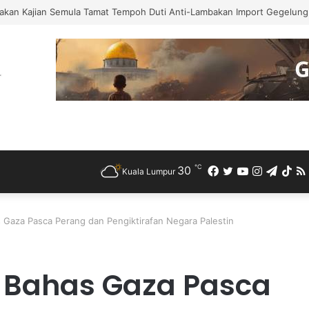
akan Kajian Semula Tamat Tempoh Duti Anti-Lambakan Import Gegelung 
℃
30
Facebook
Twitter
YouTube
Instagra
Teleg
Ti
Kuala Lumpur
 Gaza Pasca Perang dan Pengiktirafan Negara Palestin
 Bahas Gaza Pasca