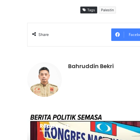
Tags
Palestin
Faceb
Share
Bahruddin Bekri
Read Next