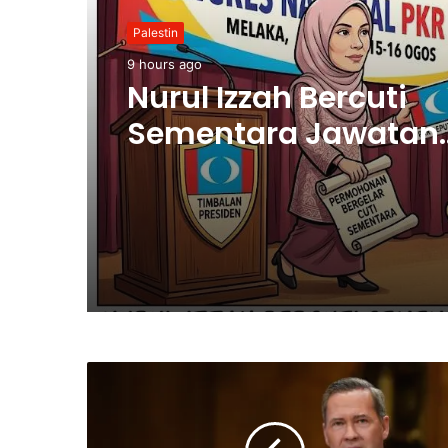
Palestin
9 hours ago
Nurul Izzah Bercuti
Sementara Jawatan
Timbalan Presiden P
Saifuddin Pemangku
Tugas