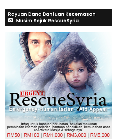
Rayuan Dana Bantuan Kecemasan
Musim Sejuk RescueSyria