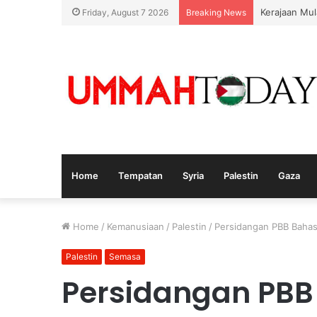
Kerajaan Mul
Friday, August 7 2026
Breaking News
Home
Tempatan
Syria
Palestin
Gaza
Home
/
Kemanusiaan
/
Palestin
/
Persidangan PBB Bahas
Palestin
Semasa
Persidangan PBB