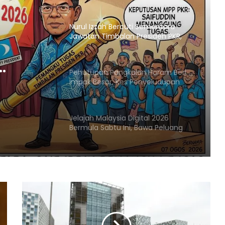
China, Vietnam
Nurul Izzah Bercuti Sementara
Jawatan Timbalan Presiden PKR,
Saifuddin Pemangku Tugas
Penutupan Pangkalan Haram Beri
KR,
Impak Besar, Kes Penyeludupan
Petrol dan Diesel Menjunam
Jelajah Malaysia Digital 2026
Bermula Sabtu Ini, Bawa Peluang
Ekonomi ke Komuniti Setempat
Malaysia Dipilih Jadi Tuan Rumah
Kongres Farmasi Dunia 2027
Malaysia-Hungary Perkukuh
Kerjasama Pertanian dan