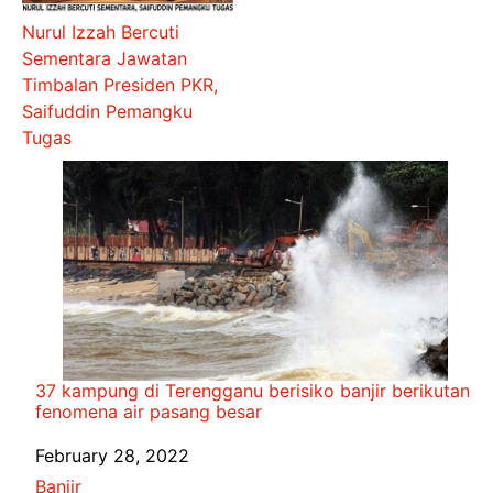
Nurul Izzah Bercuti
Sementara Jawatan
Timbalan Presiden PKR,
Saifuddin Pemangku
Tugas
37 kampung di Terengganu berisiko banjir berikutan
fenomena air pasang besar
Date
February 28, 2022
In relation to
Banjir