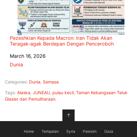
Pezeshkian Kepada Macron: Iran Tidak Akan
Teragak-agak Berdepan Dengan Penceroboh
Date
March 16, 2026
In relation to
Dunia
Categories:
Dunia
,
Semasa
Tags:
Alaska
,
JUNEAU
,
pulau kecil
,
Taman Kebangsaan Teluk
Glasier dan Pemuliharaan.
↑
Home
Tempatan
Syria
Palestin
Gaza