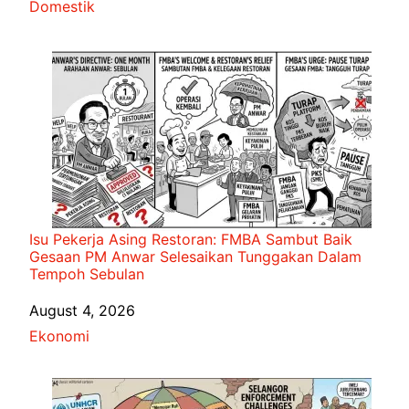
In relation to
Domestik
Isu Pekerja Asing Restoran: FMBA Sambut Baik
Gesaan PM Anwar Selesaikan Tunggakan Dalam
Tempoh Sebulan
Date
August 4, 2026
In relation to
Ekonomi