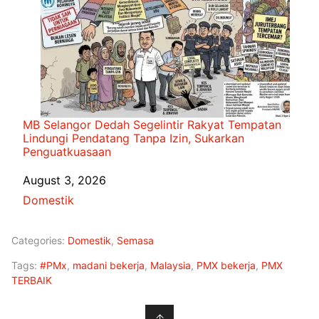
MB Selangor Dedah Segelintir Rakyat Tempatan
Lindungi Pendatang Tanpa Izin, Sukarkan
Penguatkuasaan
Date
August 3, 2026
In relation to
Domestik
Categories:
Domestik
,
Semasa
Tags:
#PMx
,
madani bekerja
,
Malaysia
,
PMX bekerja
,
PMX
TERBAIK
↑