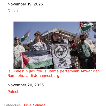
Date
November 19, 2025
In relation to
Dunia
Isu Palestin jadi fokus utama pertemuan Anwar dan
Ramaphosa di Johannesburg
Date
November 20, 2025
In relation to
Palestin
Categories:
Dunia
,
Semasa