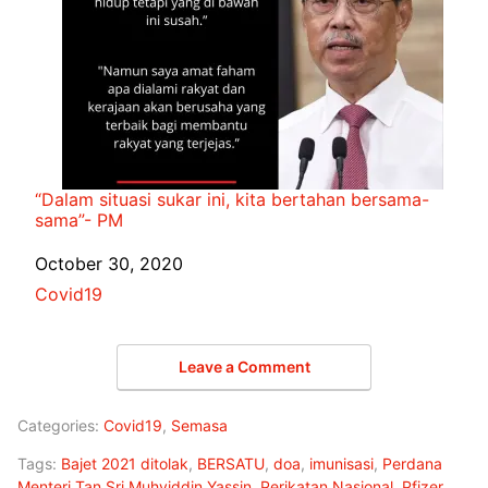
“Dalam situasi sukar ini, kita bertahan bersama-
sama”- PM
Date
October 30, 2020
In relation to
Covid19
Leave a Comment
Categories:
Covid19
,
Semasa
Tags:
Bajet 2021 ditolak
,
BERSATU
,
doa
,
imunisasi
,
Perdana
Menteri Tan Sri Muhyiddin Yassin
,
Perikatan Nasional
,
Pfizer
,