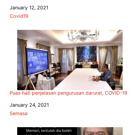
Date
January 12, 2021
In relation to
Covid19
Puas hati penjelasan pengurusan darurat, COVID-19
Date
January 24, 2021
In relation to
Semasa