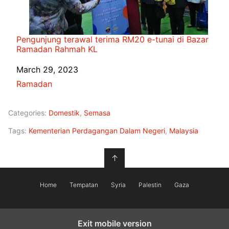
Pengunjung terawal terima RM20 e-tunai di Bazar
Ramadan Rahmah KL
Date
March 29, 2023
In relation to
Ramadan
Categories:
Domestik
,
Semasa
Tags:
Kementerian Perdagangan Dalam Negeri
,
Malaysia
↑
Home
Tempatan
Syria
Palestin
Gaza
Exit mobile version