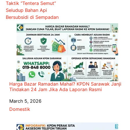
Taktik “Tentera Semut”
Seludup Bahan Api
Bersubsidi di Sempadan
Harga Bazar Ramadan Mahal? KPDN Sarawak Janji
Tindakan 24 Jam Jika Ada Laporan Rasmi
Date
March 5, 2026
In relation to
Domestik