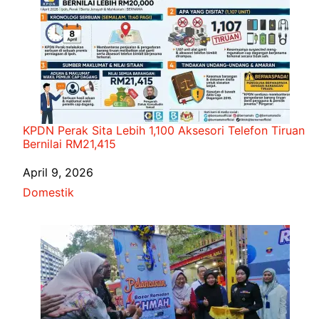
KPDN Perak Sita Lebih 1,100 Aksesori Telefon Tiruan
Bernilai RM21,415
Date
April 9, 2026
In relation to
Domestik