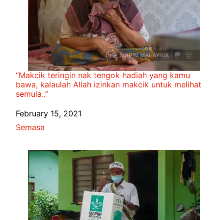
“Makcik teringin nak tengok hadiah yang kamu
bawa, kalaulah Allah izinkan makcik untuk melihat
semula..”
Date
February 15, 2021
In relation to
Semasa