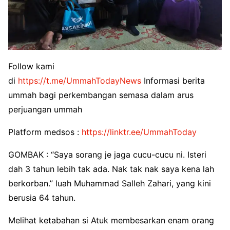
Follow kami
di
https://t.me/UmmahTodayNews
Informasi berita
ummah bagi perkembangan semasa dalam arus
perjuangan ummah
Platform medsos :
https://linktr.ee/UmmahToday
GOMBAK : “Saya sorang je jaga cucu-cucu ni. Isteri
dah 3 tahun lebih tak ada. Nak tak nak saya kena lah
berkorban.” luah Muhammad Salleh Zahari, yang kini
berusia 64 tahun.
Melihat ketabahan si Atuk membesarkan enam orang