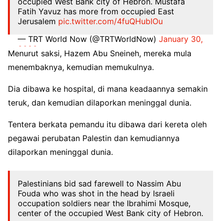
occupied West Bank city of Hebron. Mustafa
Fatih Yavuz has more from occupied East
Jerusalem
pic.twitter.com/4fuQHubIOu
— TRT World Now (@TRTWorldNow)
January 30,
2023
Menurut saksi, Hazem Abu Sneineh, mereka mula
menembaknya, kemudian memukulnya.
Dia dibawa ke hospital, di mana keadaannya semakin
teruk, dan kemudian dilaporkan meninggal dunia.
Tentera berkata pemandu itu dibawa dari kereta oleh
pegawai perubatan Palestin dan kemudiannya
dilaporkan meninggal dunia.
Palestinians bid sad farewell to Nassim Abu
Fouda who was shot in the head by Israeli
occupation soldiers near the Ibrahimi Mosque,
center of the occupied West Bank city of Hebron.