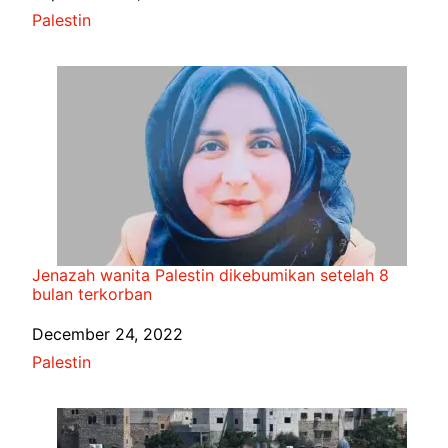
In relation to
Palestin
Jenazah wanita Palestin dikebumikan setelah 8
bulan terkorban
Date
December 24, 2022
In relation to
Palestin