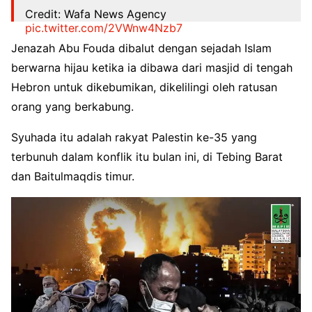
Credit: Wafa News Agency
pic.twitter.com/2VWnw4Nzb7
Jenazah Abu Fouda dibalut dengan sejadah Islam
— WAFA News Agency – English
(@WAFANewsEnglish)
January 30, 2023
berwarna hijau ketika ia dibawa dari masjid di tengah
Hebron untuk dikebumikan, dikelilingi oleh ratusan
orang yang berkabung.
Syuhada itu adalah rakyat Palestin ke-35 yang
terbunuh dalam konflik itu bulan ini, di Tebing Barat
dan Baitulmaqdis timur.