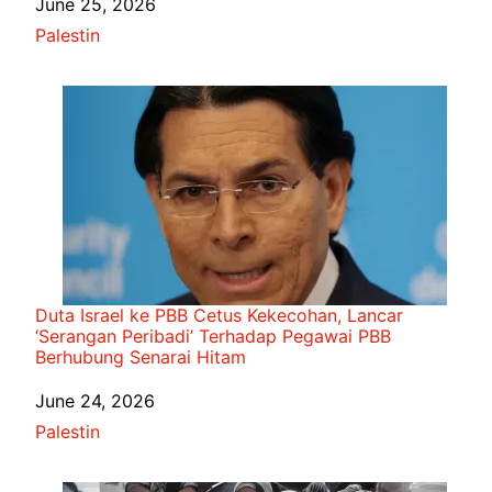
Date
June 25, 2026
In relation to
Palestin
Duta Israel ke PBB Cetus Kekecohan, Lancar
‘Serangan Peribadi’ Terhadap Pegawai PBB
Berhubung Senarai Hitam
Date
June 24, 2026
In relation to
Palestin