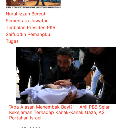
Nurul Izzah Bercuti
Sementara Jawatan
Timbalan Presiden PKR,
Saifuddin Pemangku
Tugas
“Apa Alasan Menembak Bayi?” – Ahli PBB Selar
Kekejaman Terhadap Kanak-Kanak Gaza, AS
Pertahan Israel