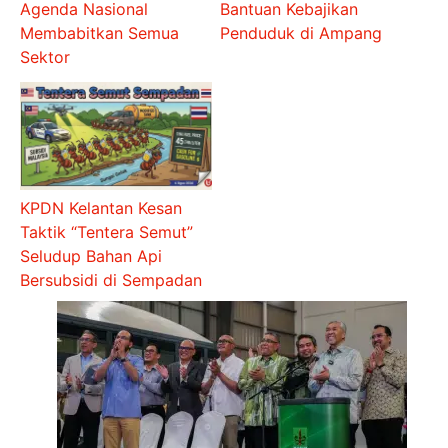
Agenda Nasional
Bantuan Kebajikan
Membabitkan Semua
Penduduk di Ampang
Sektor
KPDN Kelantan Kesan
Taktik “Tentera Semut”
Seludup Bahan Api
Bersubsidi di Sempadan