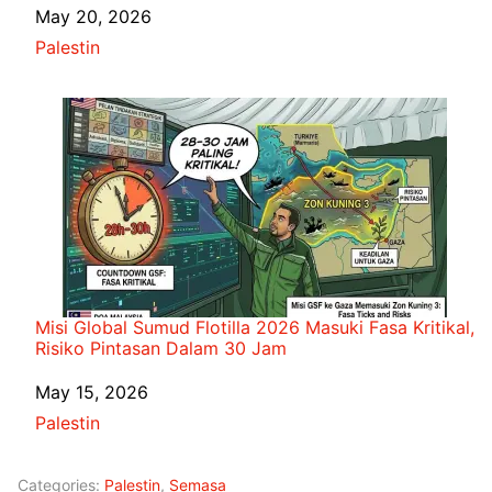
Date
May 20, 2026
In relation to
Palestin
Misi Global Sumud Flotilla 2026 Masuki Fasa Kritikal,
Risiko Pintasan Dalam 30 Jam
Date
May 15, 2026
In relation to
Palestin
Categories:
Palestin
,
Semasa