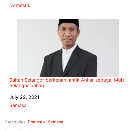
In relation to
Domestik
Sultan Selangor berkenan lantik Anhar sebagai Mufti
Selangor baharu
Date
July 29, 2021
In relation to
Semasa
Categories:
Domestik
,
Semasa