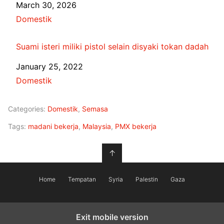
Date
March 30, 2026
In relation to
Domestik
Suami isteri miliki pistol selain disyaki tokan dadah
Date
January 25, 2022
In relation to
Domestik
Categories:
Domestik
,
Semasa
Tags:
madani bekerja
,
Malaysia
,
PMX bekerja
↑
Home
Tempatan
Syria
Palestin
Gaza
Exit mobile version