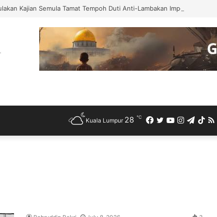
ulakan Kajian Semula Tamat Tempoh Duti Anti-Lambakan Import Gegelung
℃
28
Facebook
Twitter
YouTube
Instagra
Teleg
Ti
Kuala Lumpur