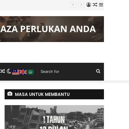
Log
Random
Sidebar
 Keluli China, Vietnam
In
Article
m
ram
kTok
RSS
Random
Switch
Search
Article
skin
for
MASA UNTUK MEMBANTU