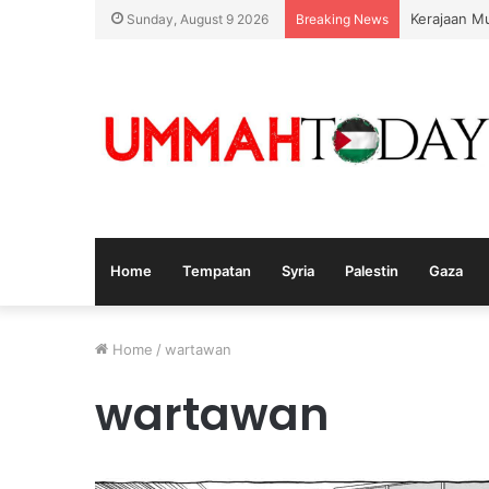
Kerajaan M
Sunday, August 9 2026
Breaking News
Home
Tempatan
Syria
Palestin
Gaza
Home
/
wartawan
wartawan