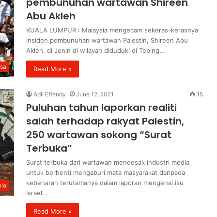
pembunuhan wartawan Shireen
Abu Akleh
KUALA LUMPUR : Malaysia mengecam sekeras-kerasnya
insiden pembunuhan wartawan Palestin, Shireen Abu
Akleh, di Jenin di wilayah diduduki di Tebing…
sa
Read More »
Adli Effendy
June 12, 2021
15
Puluhan tahun laporkan realiti
salah terhadap rakyat Palestin,
250 wartawan sokong “Surat
Terbuka”
Surat terbuka dari wartawan mendesak industri media
untuk berhenti mengaburi mata masyarakat daripada
kebenaran terutamanya dalam laporan mengenai isu
ia
Israel…
Read More »