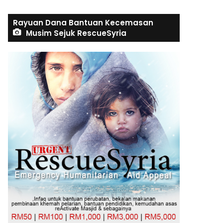
Rayuan Dana Bantuan Kecemasan
Musim Sejuk RescueSyria