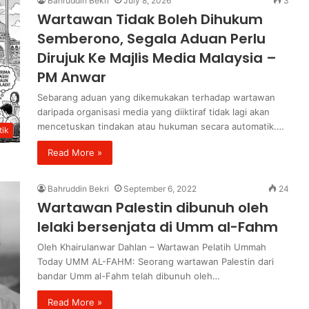
Bahruddin Bekri
July 8, 2026
3
Wartawan Tidak Boleh Dihukum
Semberono, Segala Aduan Perlu
Dirujuk Ke Majlis Media Malaysia –
PM Anwar
Sebarang aduan yang dikemukakan terhadap wartawan
daripada organisasi media yang diiktiraf tidak lagi akan
mencetuskan tindakan atau hukuman secara automatik.…
ik
Read More »
Bahruddin Bekri
September 6, 2022
24
Wartawan Palestin dibunuh oleh
lelaki bersenjata di Umm al-Fahm
Oleh Khairulanwar Dahlan – Wartawan Pelatih Ummah
Today UMM AL-FAHM: Seorang wartawan Palestin dari
bandar Umm al-Fahm telah dibunuh oleh…
Read More »