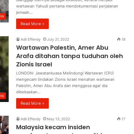
wartawan Yahudi pertama mendokumentasi perjalanan
jemaah…
ia
Read More »
Adli Effendy
July 21, 2022
18
Wartawan Palestin, Amer Abu
Arafa ditahan tanpa tuduhan oleh
Zionis Israel
LONDON: Jawatankuasa Melindungi Wartawan (CPJ)
mengecam tindakan Zionis Israel menahan wartawan
Palestin, Amer Abu Arafa dan menggesa agar dia
dibebaskan…
ia
Read More »
Adli Effendy
May 13, 2022
17
Malaysia kecam insiden