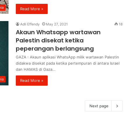
ia
Read More »
Adli Effendy
May 27, 2021
18
Akaun Whatsapp wartawan
Palestin disekat ketika
peperangan berlangsung
GAZA : Akaun aplikasi WhatsApp milik wartawan Palestin
didakwa disekat pada ketika pertempuran di antara Israel
dan HAMAS di Gaza…
ia
Read More »
Next page