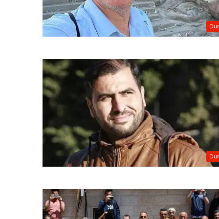
Dun
Dun