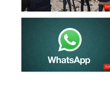
Dun
Dun