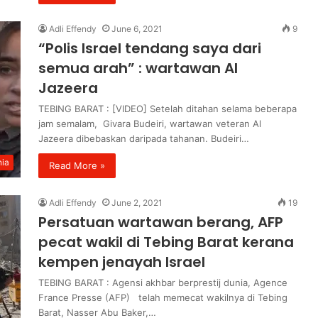
Adli Effendy
June 6, 2021
9
“Polis Israel tendang saya dari
semua arah” : wartawan Al
Jazeera
TEBING BARAT : [VIDEO] Setelah ditahan selama beberapa
jam semalam, Givara Budeiri, wartawan veteran Al
Jazeera dibebaskan daripada tahanan. Budeiri…
ia
Read More »
Adli Effendy
June 2, 2021
19
Persatuan wartawan berang, AFP
pecat wakil di Tebing Barat kerana
kempen jenayah Israel
TEBING BARAT : Agensi akhbar berprestij dunia, Agence
France Presse (AFP) telah memecat wakilnya di Tebing
Barat, Nasser Abu Baker,…