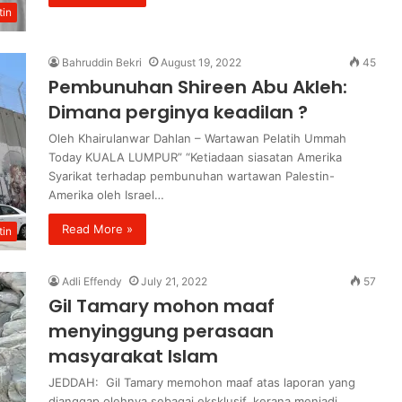
tin
Bahruddin Bekri
August 19, 2022
45
Pembunuhan Shireen Abu Akleh:
Dimana perginya keadilan ?
Oleh Khairulanwar Dahlan – Wartawan Pelatih Ummah
Today KUALA LUMPUR” “Ketiadaan siasatan Amerika
Syarikat terhadap pembunuhan wartawan Palestin-
Amerika oleh Israel…
Read More »
tin
Adli Effendy
July 21, 2022
57
Gil Tamary mohon maaf
menyinggung perasaan
masyarakat Islam
JEDDAH: Gil Tamary memohon maaf atas laporan yang
dianggap olehnya sebagai eksklusif, kerana menjadi