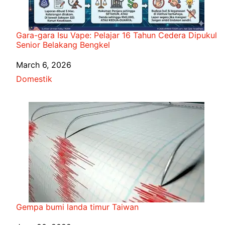
Gara-gara Isu Vape: Pelajar 16 Tahun Cedera Dipukul
Senior Belakang Bengkel
Date
March 6, 2026
In relation to
Domestik
Gempa bumi landa timur Taiwan