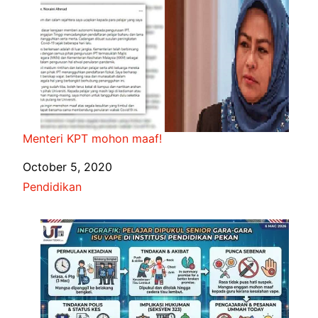
Menteri KPT mohon maaf!
Date
October 5, 2020
In relation to
Pendidikan