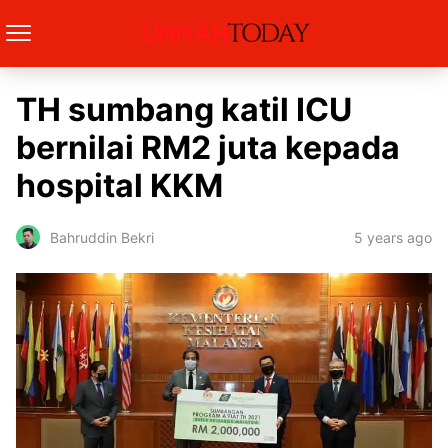
TH sumbang katil ICU
bernilai RM2 juta kepada
hospital KKM
5 years ago
Bahruddin Bekri