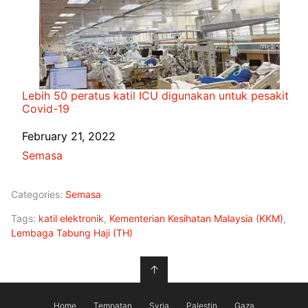
Lebih 50 peratus katil ICU digunakan untuk pesakit
Covid-19
Date
February 21, 2022
In relation to
Semasa
Categories:
Semasa
Tags:
katil elektronik
,
Kementerian Kesihatan Malaysia (KKM)
,
Lembaga Tabung Haji (TH)
↑
Home
Tempatan
Syria
Palestin
Gaza