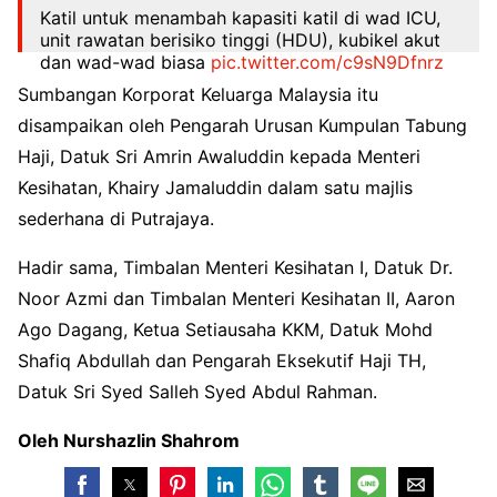
Katil untuk menambah kapasiti katil di wad ICU,
unit rawatan berisiko tinggi (HDU), kubikel akut
dan wad-wad biasa
pic.twitter.com/c9sN9Dfnrz
Sumbangan Korporat Keluarga Malaysia itu
— KKMalaysia🇲🇾 (@KKMPutrajaya)
October 20,
2021
disampaikan oleh Pengarah Urusan Kumpulan Tabung
Haji, Datuk Sri Amrin Awaluddin kepada Menteri
Kesihatan, Khairy Jamaluddin
dalam satu majlis
sederhana di Putrajaya.
Hadir sama, Timbalan Menteri Kesihatan I, Datuk Dr.
Noor Azmi dan Timbalan Menteri Kesihatan II, Aaron
Ago Dagang, Ketua Setiausaha KKM, Datuk Mohd
Shafiq Abdullah dan Pengarah Eksekutif Haji TH,
Datuk Sri Syed Salleh Syed Abdul Rahman.
Oleh Nurshazlin Shahrom