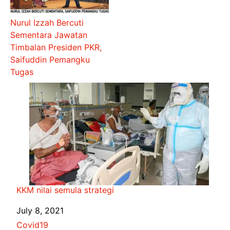
Nurul Izzah Bercuti
Sementara Jawatan
Timbalan Presiden PKR,
Saifuddin Pemangku
Tugas
KKM nilai semula strategi
Date
July 8, 2021
In relation to
Covid19