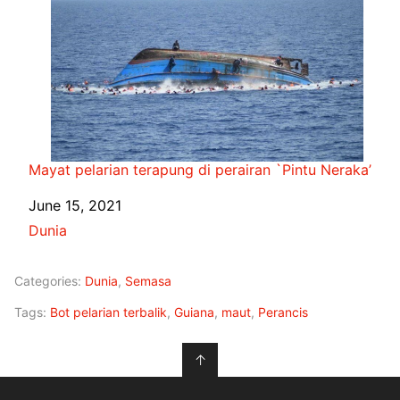
Mayat pelarian terapung di perairan `Pintu Neraka’
Date
June 15, 2021
In relation to
Dunia
Categories:
Dunia
,
Semasa
Tags:
Bot pelarian terbalik
,
Guiana
,
maut
,
Perancis
↑