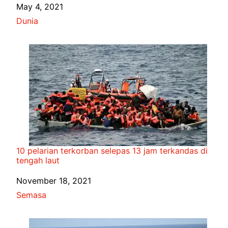
Date
May 4, 2021
In relation to
Dunia
10 pelarian terkorban selepas 13 jam terkandas di
tengah laut
Date
November 18, 2021
In relation to
Semasa