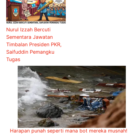
Nurul Izzah Bercuti
Sementara Jawatan
Timbalan Presiden PKR,
Saifuddin Pemangku
Tugas
Harapan punah seperti mana bot mereka musnah!