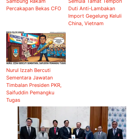
Sambung Rakam
Semula Tamat Tempoh
Percakapan Bekas CFO
Duti Anti-Lambakan
Import Gegelung Keluli
China, Vietnam
Nurul Izzah Bercuti
Sementara Jawatan
Timbalan Presiden PKR,
Saifuddin Pemangku
Tugas