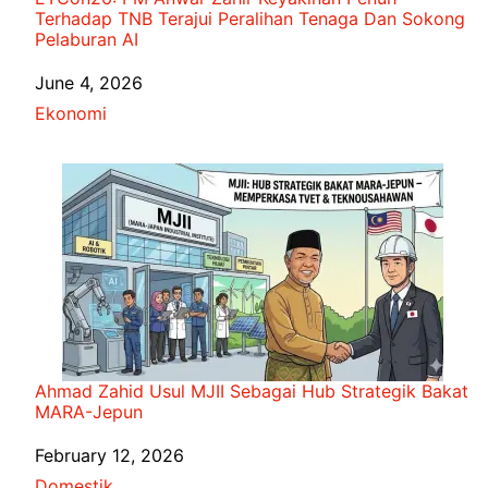
Terhadap TNB Terajui Peralihan Tenaga Dan Sokong
Pelaburan AI
Date
June 4, 2026
In relation to
Ekonomi
Ahmad Zahid Usul MJII Sebagai Hub Strategik Bakat
MARA-Jepun
Date
February 12, 2026
In relation to
Domestik