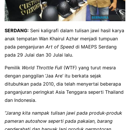
SERDANG:
Seni kaligrafi dalam tulisan jawi hasil karya
anak tempatan Wan Khairul Azhar menjadi tumpuan
pada penganjuran
Art of Speed
di MAEPS Serdang
pada 29 Julai dan 30 Julai lalu.
Pemilik
World Throttle Full
(WTF) yang turut mesra
dengan panggilan ‘Jaa Are’ itu berkata sejak
ditubuhkan pada 2010, dia telah menyertai beberapa
panganjuran peringkat Asia Tenggara seperti Thailand
dan Indonesia.
“Jarang kita nampak tulisan jawi pada produk-produk
pameran autoshow seperti pada pakaian, barang
cenderahati dan banyak lagi produk permotoran,