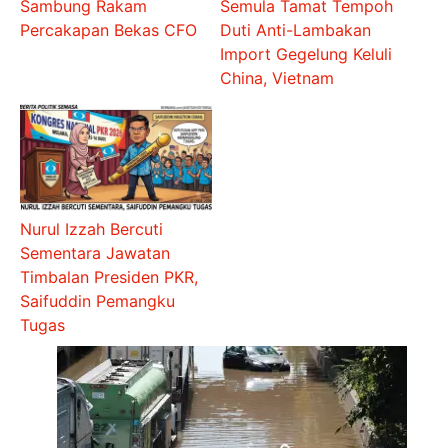
Sambung Rakam
Semula Tamat Tempoh
Percakapan Bekas CFO
Duti Anti-Lambakan
Import Gegelung Keluli
China, Vietnam
Nurul Izzah Bercuti
Sementara Jawatan
Timbalan Presiden PKR,
Saifuddin Pemangku
Tugas