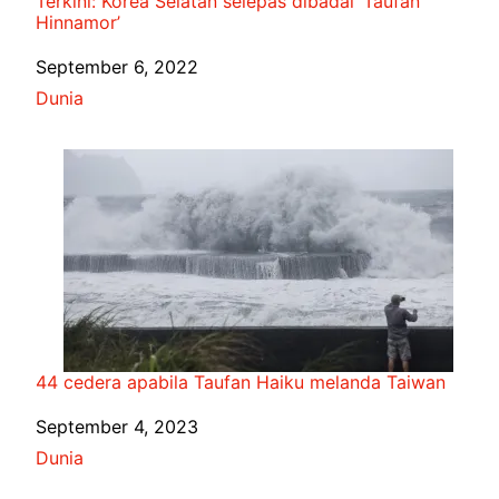
Terkini: Korea Selatan selepas dibadai ‘Taufan
Hinnamor’
Date
September 6, 2022
In relation to
Dunia
44 cedera apabila Taufan Haiku melanda Taiwan
Date
September 4, 2023
In relation to
Dunia