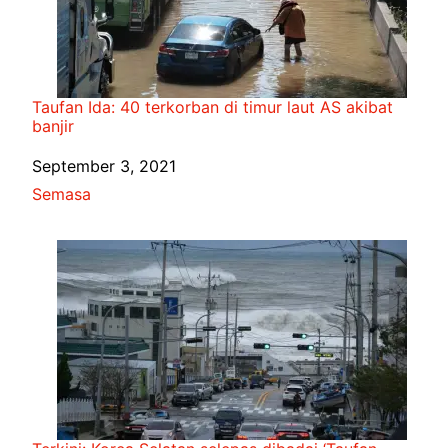
Taufan Ida: 40 terkorban di timur laut AS akibat
banjir
Date
September 3, 2021
In relation to
Semasa