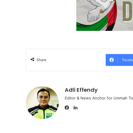
Faceb
Share
Adli Effendy
Editor & News Anchor for Ummah T
L
i
F
n
a
k
c