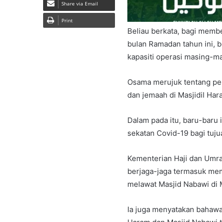
Share via Email
Print
Beliau berkata, bagi memb
bulan Ramadan tahun ini,
kapasiti operasi masing-m
Osama merujuk tentang per
dan jemaah di Masjidil Ha
Dalam pada itu, baru-baru 
sekatan Covid-19 bagi tu
Kementerian Haji dan Umra
berjaga-jaga termasuk mem
melawat Masjid Nabawi di 
Ia juga menyatakan bahawa