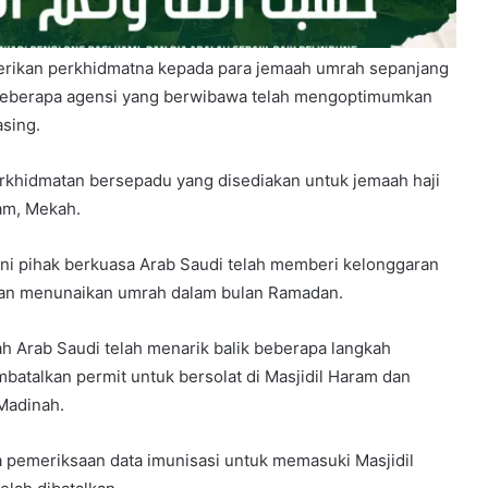
erikan perkhidmatna kepada para jemaah umrah sepanjang
 beberapa agensi yang berwibawa telah mengoptimumkan
asing.
Malaysia Dipilih Jadi Tuan Rumah
Kongres Farmasi Dunia 2027
khidmatan bersepadu yang disediakan untuk jemaah haji
ram, Mekah.
Malaysia-Hungary Perkukuh
Kerjasama Pertanian dan
ini pihak berkuasa Arab Saudi telah memberi kelonggaran
Keterjaminan Makanan
juan menunaikan umrah dalam bulan Ramadan.
Ketua Mossad Pecat Dua Pegawai
h Arab Saudi telah menarik balik beberapa langkah
Kanan Kerana Plot Gagal Guling
batalkan permit untuk bersolat di Masjidil Haram dan
Kerajaan Iran
Madinah.
Itali Bakal Berdepan Gelombang
 pemeriksaan data imunisasi untuk memasuki Masjidil
Haba Ekstrem Selama 10 Hari Lagi,
Suhu Mencecah 48°C