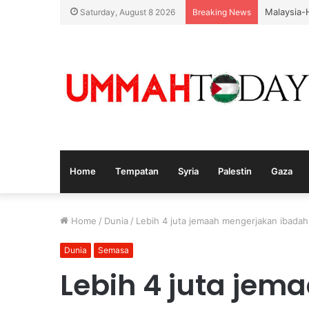
Ketua Mos
Saturday, August 8 2026
Breaking News
Home
Tempatan
Syria
Palestin
Gaza
Home
/
Dunia
/
Lebih 4 juta jemaah mengerjakan ibada
Dunia
Semasa
Lebih 4 juta je