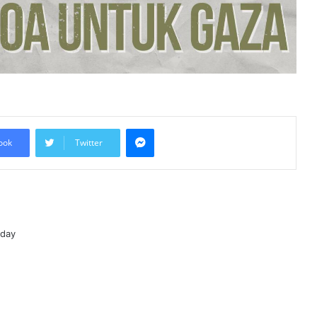
Petrol dan Diesel Menjunam
Jelajah Malaysia Digital 2026
Bermula Sabtu Ini, Bawa Peluang
Ekonomi ke Komuniti Setempat
Malaysia Dipilih Jadi Tuan Rumah
Kongres Farmasi Dunia 2027
Messenger
ook
Twitter
Malaysia-Hungary Perkukuh
Kerjasama Pertanian dan
Keterjaminan Makanan
Ketua Mossad Pecat Dua Pegawai
oday
Kanan Kerana Plot Gagal Guling
Kerajaan Iran
Itali Bakal Berdepan Gelombang
Haba Ekstrem Selama 10 Hari Lagi,