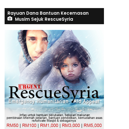
Rayuan Dana Bantuan Kecemasan
Musim Sejuk RescueSyria