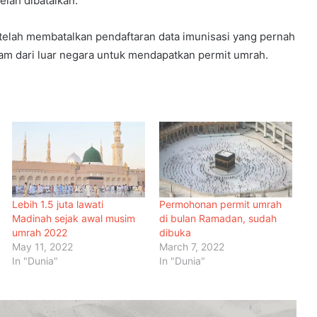
lah dibatalkan.
Empat Rakyat Palestin Cedera,
u telah membatalkan pendaftaran data imunisasi yang pernah
Israel Arah Tebang Pokok di 78 Ekar
lam dari luar negara untuk mendapatkan permit umrah.
Tanah Tebing Barat
RCI Tabung Haji: SPRM Sambung
Rakam Percakapan Bekas CFO
Kerajaan Mulakan Kajian Semula
Tamat Tempoh Duti Anti-
Lambakan Import Gegelung Keluli
China, Vietnam
Lebih 1.5 juta lawati
Permohonan permit umrah
Madinah sejak awal musim
di bulan Ramadan, sudah
Nurul Izzah Bercuti Sementara
umrah 2022
dibuka
Jawatan Timbalan Presiden PKR,
May 11, 2022
March 7, 2022
Saifuddin Pemangku Tugas
In "Dunia"
In "Dunia"
Penutupan Pangkalan Haram Beri
Impak Besar, Kes Penyeludupan