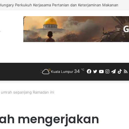
sad Pecat Dua Pegawai Kanan Kerana Plot Gagal Guling Kerajaan Iran
℃
34
Facebook
Twitter
YouTube
Instagra
Teleg
Ti
Kuala Lumpur
h umrah sepanjang Ramadan ini
maah mengerjakan