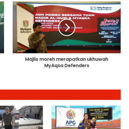
Petrol dan Diesel Menjunam
Jelajah Malaysia Digital 2026
Bermula Sabtu Ini, Bawa Peluang
Ekonomi ke Komuniti Setempat
Majlis moreh merapatkan ukhuwah
MyAqsa Defenders