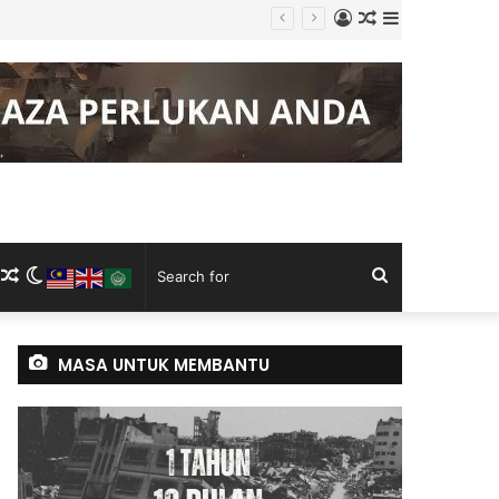
Log
Random
Sidebar
In
Article
m
ram
kTok
RSS
Random
Switch
Search
Article
skin
for
MASA UNTUK MEMBANTU