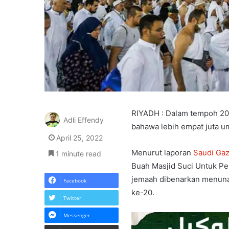
RIYADH : Dalam tempoh 20 
Adli Effendy
bahawa lebih empat juta u
April 25, 2022
Menurut laporan
Saudi Gaz
1 minute read
Buah Masjid Suci Untuk Pe
jemaah dibenarkan menuna
Facebook
ke-20.
Twitter
Messenger