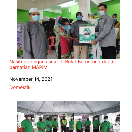
Nasib golongan asnaf di Bukit Beruntung dapat
perhatian MAPIM
Date
November 14, 2021
In relation to
Domestik