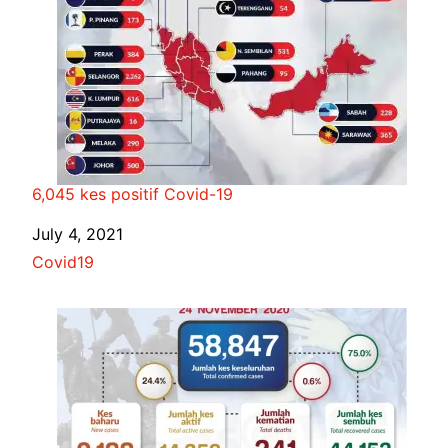
6,045 kes positif Covid-19
Date
July 4, 2021
In relation to
Covid19