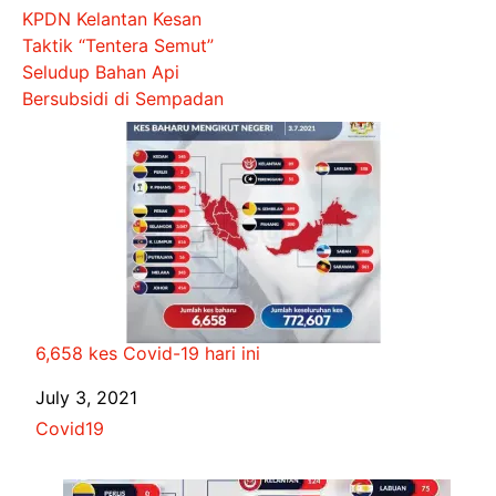
KPDN Kelantan Kesan
Taktik “Tentera Semut”
Seludup Bahan Api
Bersubsidi di Sempadan
6,658 kes Covid-19 hari ini
Date
July 3, 2021
In relation to
Covid19