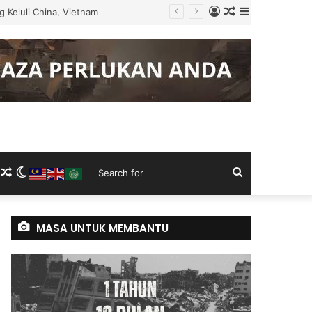
Log
Random
Sidebar
ku Tugas
In
Article
m
ram
kTok
RSS
Random
Switch
Search
Article
skin
for
MASA UNTUK MEMBANTU