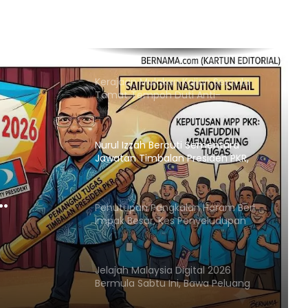
Kerajaan Mulakan Kajian Semula
Tamat Tempoh Duti Anti-
Lambakan Import Gegelung Keluli
China, Vietnam
Nurul Izzah Bercuti Sementara
Jawatan Timbalan Presiden PKR,
Saifuddin Pemangku Tugas
Penutupan Pangkalan Haram Beri
Impak Besar, Kes Penyeludupan
Petrol dan Diesel Menjunam
an
Jelajah Malaysia Digital 2026
sar,
Bermula Sabtu Ini, Bawa Peluang
Ekonomi ke Komuniti Setempat
trol
m
Malaysia Dipilih Jadi Tuan Rumah
Kongres Farmasi Dunia 2027
KR,