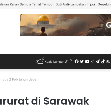
h Bercuti Sementara Jawatan Timbalan Presiden PKR, Saifuddin Pemang
℃
31
Facebook
Twitter
YouTube
Instagra
Teleg
Ti
Kuala Lumpur
hingga 2 Feb tahun depan
arurat di Sarawak