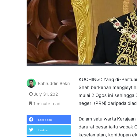
KUCHING : Yang di-Pertuan
Bahruddin Bekri
Shah berkenan mengisytiha
July 31, 2021
mulai 2 Ogos ini sehingga 
negeri (PRN) daripada dia
1 minute read
Dalam satu warta Kerajaan 
Facebook
darurat besar iaitu wabak
Twitter
keselamatan, kehidupan e