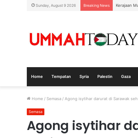
Nurul Izza
Sunday, August 9 2026
Breaking News
Home
Tempatan
Syria
Palestin
Gaza
Home
/
Semasa
/
Agong isytihar darurat di Sarawak se
Semasa
Agong isytihar d