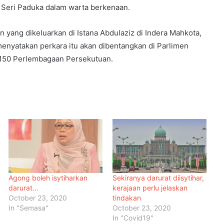
h Seri Paduka dalam warta berkenaan.
 yang dikeluarkan di Istana Abdulaziz di Indera Mahkota,
menyatakan perkara itu akan dibentangkan di Parlimen
 150 Perlembagaan Persekutuan.
Agong boleh isytiharkan
Sekiranya darurat diisytihar,
darurat…
kerajaan perlu jelaskan
Malaysia Dipilih Jadi Tuan Rumah
October 23, 2020
tindakan
Kongres Farmasi Dunia 2027
In "Semasa"
October 23, 2020
In "Covid19"