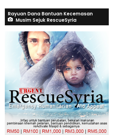
Rayuan Dana Bantuan Kecemasan
Musim Sejuk RescueSyria