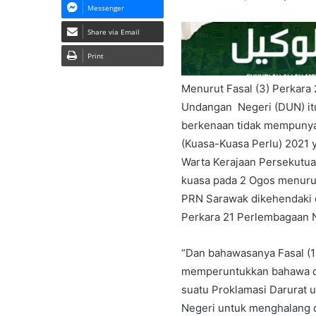
Messenger
Share via Email
Print
Menurut Fasal (3) Perkar
Undangan Negeri (DUN) itu
berkenaan tidak mempunyai
(Kuasa-Kuasa Perlu) 2021
Warta Kerajaan Persekutua
kuasa pada 2 Ogos menurut
PRN Sarawak dikehendaki d
Perkara 21 Perlembagaan 
“Dan bahawasanya Fasal (
memperuntukkan bahawa da
suatu Proklamasi Darurat
Negeri untuk menghalang d