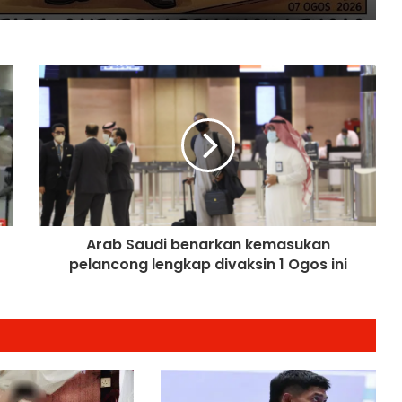
Malaysia-Hungary Perkukuh
Kerjasama Pertanian dan
Keterjaminan Makanan
Ketua Mossad Pecat Dua Pegawai
Kanan Kerana Plot Gagal Guling
Kerajaan Iran
Itali Bakal Berdepan Gelombang
Haba Ekstrem Selama 10 Hari Lagi,
Suhu Mencecah 48°C
Arab Saudi benarkan kemasukan
pelancong lengkap divaksin 1 Ogos ini
Empat Rakyat Palestin Cedera,
Israel Arah Tebang Pokok di 78 Ekar
Tanah Tebing Barat
RCI Tabung Haji: SPRM Sambung
Rakam Percakapan Bekas CFO