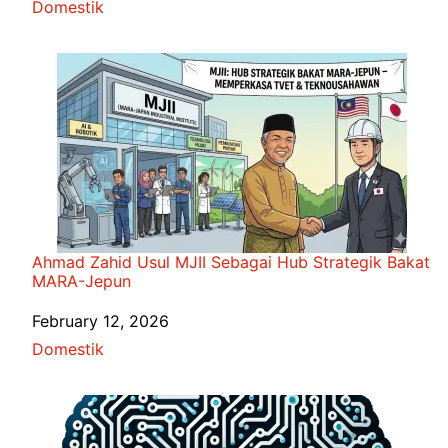
In relation to
Domestik
Ahmad Zahid Usul MJII Sebagai Hub Strategik Bakat
MARA-Jepun
Date
February 12, 2026
In relation to
Domestik