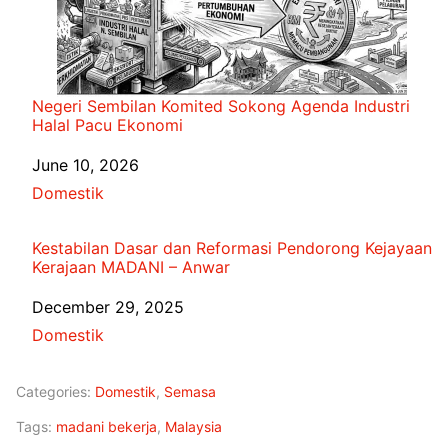
Negeri Sembilan Komited Sokong Agenda Industri
Halal Pacu Ekonomi
Date
June 10, 2026
In relation to
Domestik
Kestabilan Dasar dan Reformasi Pendorong Kejayaan
Kerajaan MADANI – Anwar
Date
December 29, 2025
In relation to
Domestik
Categories:
Domestik
,
Semasa
Tags:
madani bekerja
,
Malaysia