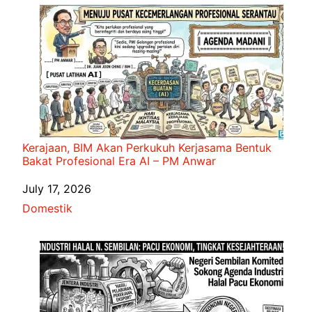
Kerajaan, BIM Akan Perkukuh Kerjasama Bentuk
Bakat Profesional Era AI – PM Anwar
Date
July 17, 2026
In relation to
Domestik