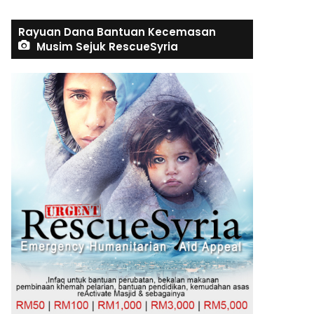
Rayuan Dana Bantuan Kecemasan
Musim Sejuk RescueSyria