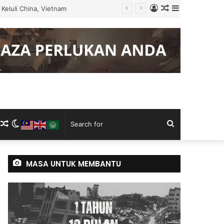
Log
Random
Sidebar
Keluli China, Vietnam
In
Article
m
ram
kTok
RSS
Random
Switch
Search
Article
skin
for
MASA UNTUK MEMBANTU