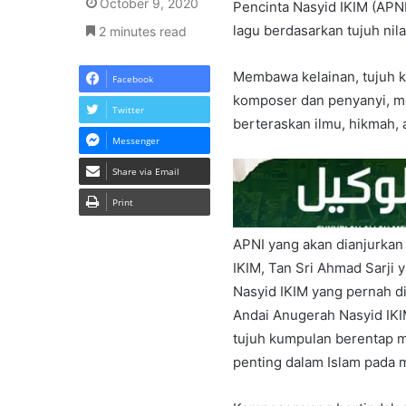
October 9, 2020
Pencinta Nasyid IKIM (APN
lagu berdasarkan tujuh nila
2 minutes read
Membawa kelainan, tujuh k
Facebook
komposer dan penyanyi, me
Twitter
berteraskan ilmu, hikmah, 
Messenger
Share via Email
Print
APNI yang akan dianjurkan
IKIM, Tan Sri Ahmad Sarji 
Nasyid IKIM yang pernah di
Andai Anugerah Nasyid IKI
tujuh kumpulan berentap me
penting dalam Islam pada