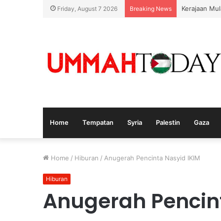
Kerajaan Mul
Friday, August 7 2026
Breaking News
Home
Tempatan
Syria
Palestin
Gaza
Home
/
Hiburan
/
Anugerah Pencinta Nasyid IKIM
Hiburan
Anugerah Pencin