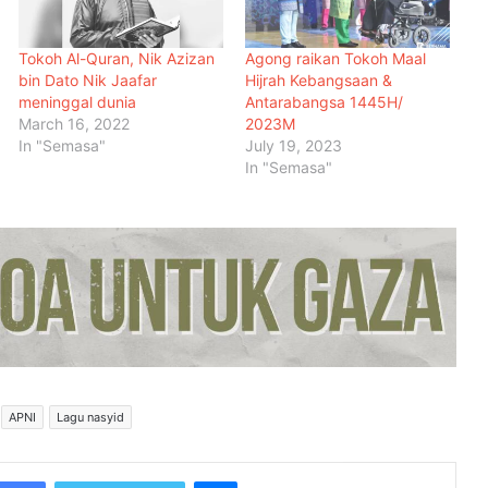
Tokoh Al-Quran, Nik Azizan
Agong raikan Tokoh Maal
bin Dato Nik Jaafar
Hijrah Kebangsaan &
meninggal dunia
Antarabangsa 1445H/
March 16, 2022
2023M
In "Semasa"
July 19, 2023
In "Semasa"
Selebriti Diminta Lebih Sensitif:
Garis Panduan Pakaian Dikaji
Semula
Nas Daily Tinggalkan Instagram
Selepas Pertembungan dengan
Aktivis Pro-Palestin di Tokyo
APNI
Lagu nasyid
Ziarah Seni Madani Finas MAPIM
kembali lagi
Messenger