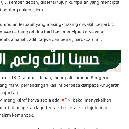
I), Disember depan, disertai tujuh kumpulan yang mencipta
i penting dalam Islam.
umpulan terbabit yang masing-masing diwakili penerbit,
nyertai bengkel dua hari bagi mencipta karya yang
adab, amanah, adil, taqwa dan benar, baru-baru ini.
 pada 13 Disember depan, menepati saranan Pengerusi
yang mahu pertandingan kali ini berbeza daripada Anugerah
anjurkan.
M mengiktiraf karya sedia ada,
APNI
bakal menyaksikan
rebut anugerah lagu terbaik berteraskan tujuh nilai
 malam kemuncak.