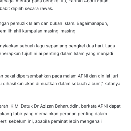
ebagai mentor pada bengkel itu, Farihin Abdul Fatah,
abit dipilih secara rawak.
langan pemuzik Islam dan bukan Islam. Bagaimanapun,
emilih ahli kumpulan masing-masing.
nyiapkan sebuah lagu sepanjang bengkel dua hari. Lagu
nerapkan tujuh nilai penting dalam Islam yang menjadi
n bakal dipersembahkan pada malam APNI dan dinilai juri
agu dihasilkan akan dimuatkan dalam sebuah album,” katanya
arah IKIM, Datuk Dr Azizan Baharuddin, berkata APNI dapat
akang tabir yang memainkan peranan penting dalam
perti sebelum ini, apabila peminat lebih mengenali