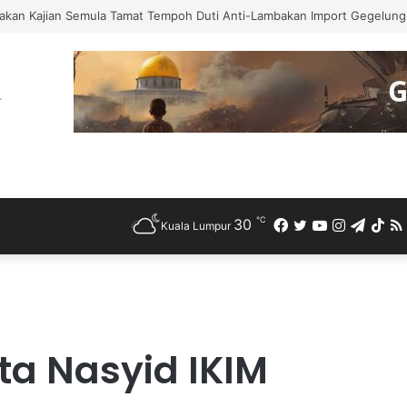
akan Kajian Semula Tamat Tempoh Duti Anti-Lambakan Import Gegelung 
℃
30
Facebook
Twitter
YouTube
Instagra
Teleg
Ti
Kuala Lumpur
ta Nasyid IKIM