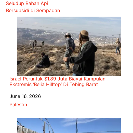
Seludup Bahan Api
Bersubsidi di Sempadan
Israel Peruntuk $1.89 Juta Biayai Kumpulan
Ekstremis ‘Belia Hilltop’ Di Tebing Barat
Date
June 16, 2026
In relation to
Palestin