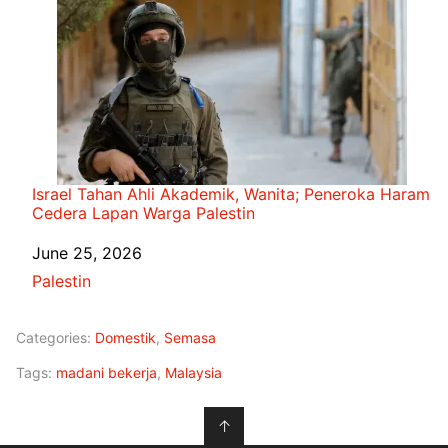
Israel Tahan Ahli Akademik, Wanita; Peneroka Haram
Cedera Lapan Warga Palestin
Date
June 25, 2026
In relation to
Palestin
Categories:
Domestik
,
Semasa
Tags:
madani bekerja
,
Malaysia
↑