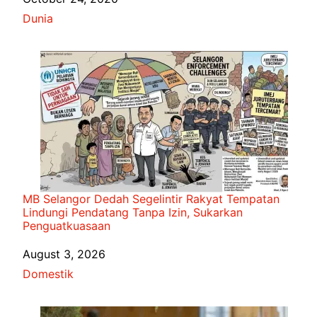
In relation to
Dunia
MB Selangor Dedah Segelintir Rakyat Tempatan
Lindungi Pendatang Tanpa Izin, Sukarkan
Penguatkuasaan
Date
August 3, 2026
In relation to
Domestik