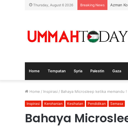
Azman Ko
Thursday, August 6 2026
Breaking News
Home
Tempatan
Syria
Palestin
Gaza
Home
/
Inspirasi
/
Bahaya Microsleep ketika memandu !
Inspirasi
Kerohanian
Kesihatan
Pendidikan
Semasa
Bahaya Microsle