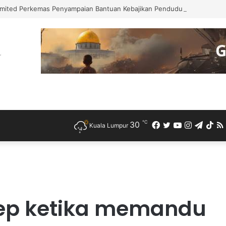
mited Perkemas Penyampaian Bantuan Kebajikan Penduduk di Ampang
℃
30
Facebook
Twitter
YouTube
Instagra
Teleg
Ti
Kuala Lumpur
ep ketika memandu