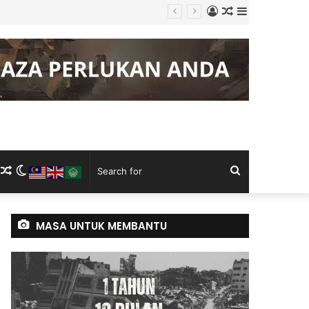
Log
Random
Sidebar
In
Article
m
ram
kTok
RSS
Random
Switch
Search
Article
skin
for
MASA UNTUK MEMBANTU