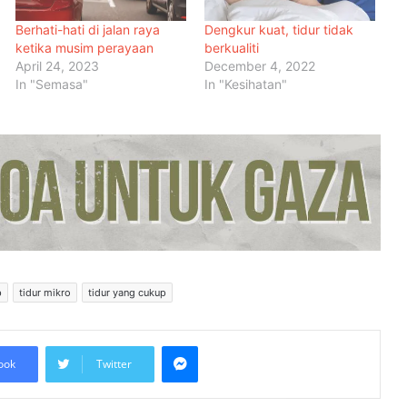
Berhati-hati di jalan raya
Dengkur kuat, tidur tidak
ketika musim perayaan
berkualiti
April 24, 2023
December 4, 2022
In "Semasa"
In "Kesihatan"
Menteri Arab dan Islam Bersetuju
Wujud Mekanisme Tetap
Dokumentasi Pelanggaran Israel di
Baitulmaqdis Timur
Hampir 20 Negara Islam
Pertimbang Tindakan Kolektif
Tangani Pelanggaran Israel di Al-
Aqsa
p
tidur mikro
tidur yang cukup
Kadar Emigrasi Israel Capai Rekod
Tertinggi, Hampir 270,000
Penduduk Berpindah Keluar
Messenger
ook
Twitter
Mesir Desak Pembukaan
Sempadan Rafah, Israel Tegas