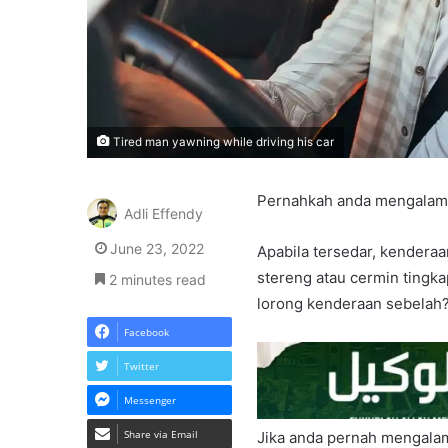
Tired man yawning while driving his car
Pernahkah anda mengalami 
Adli Effendy
June 23, 2022
Apabila tersedar, kendera
stereng atau cermin tingk
2 minutes read
lorong kenderaan sebelah
Facebook
Twitter
Messenger
Share via Email
Jika anda pernah mengalami