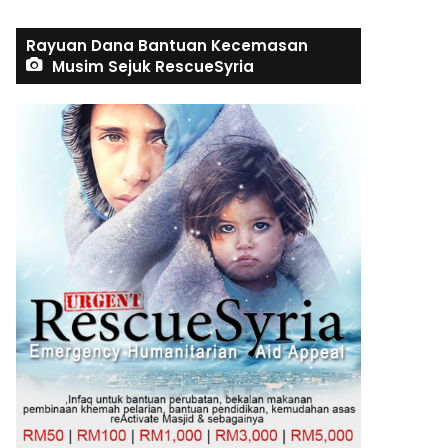
Rayuan Dana Bantuan Kecemasan
Musim Sejuk RescueSyria