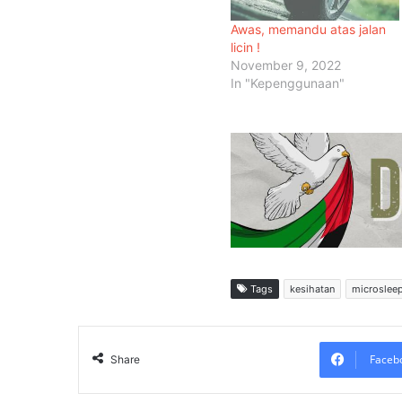
Awas, memandu atas jalan
licin !
November 9, 2022
In "Kepenggunaan"
Tags
kesihatan
microslee
Faceb
Share