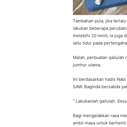
Tambahan pula, jika terlal
lakukan beberapa perubahan
melebihi 20 minit, ia juga 
iaitu tidur pada pertengaha
Malah, perbuatan qailulah 
jumhur ulama.
Ini berdasarkan hadis Nab
SAW. Baginda bersabda ya
” Lakukanlah qailulah. Ses
Bagi mengelakkan rasa me
ambil masa untuk berhenti