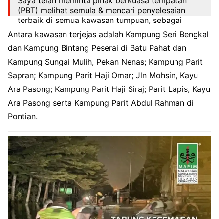
Saya telah meminta pihak berkuasa tempatan
(PBT) melihat semula & mencari penyelesaian
terbaik di semua kawasan tumpuan, sebagai
langkah persediaan menghadapi musim banjir.
Antara kawasan terjejas adalah Kampung Seri Bengkal
1/6
pic.twitter.com/2CeKHKqr3g
dan Kampung Bintang Peserai di Batu Pahat dan
Kampung Sungai Mulih, Pekan Nenas; Kampung Parit
— Onn Hafiz Ghazi (@onnhafiz)
September 25,
2022
Sapran; Kampung Parit Haji Omar; Jln Mohsin, Kayu
Ara Pasong; Kampung Parit Haji Siraj; Parit Lapis, Kayu
Ara Pasong serta Kampung Parit Abdul Rahman di
Pontian.