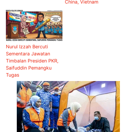
China, Vietnam
Nurul Izzah Bercuti
Sementara Jawatan
Timbalan Presiden PKR,
Saifuddin Pemangku
Tugas