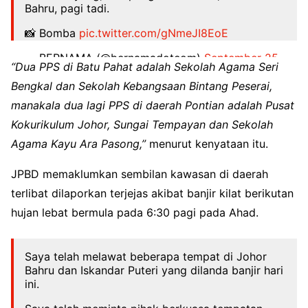
Bahru, pagi tadi.
📸 Bomba
pic.twitter.com/gNmeJI8EoE
— BERNAMA (@bernamadotcom)
September 25,
“Dua PPS di Batu Pahat adalah Sekolah Agama Seri
2022
Bengkal dan Sekolah Kebangsaan Bintang Peserai,
manakala dua lagi PPS di daerah Pontian adalah Pusat
Kokurikulum Johor, Sungai Tempayan dan Sekolah
Agama Kayu Ara Pasong,”
menurut kenyataan itu.
JPBD memaklumkan sembilan kawasan di daerah
terlibat dilaporkan terjejas akibat banjir kilat berikutan
hujan lebat bermula pada 6:30 pagi pada Ahad.
Saya telah melawat beberapa tempat di Johor
Bahru dan Iskandar Puteri yang dilanda banjir hari
ini.