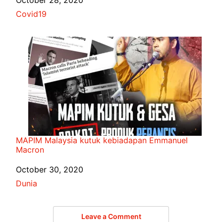
Date
October 28, 2020
In relation to
Covid19
MAPIM Malaysia kutuk kebiadapan Emmanuel
Macron
Date
October 30, 2020
In relation to
Dunia
Leave a Comment