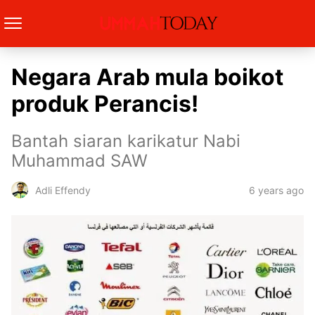
Negara Arab mula boikot
produk Perancis!
Bantah siaran karikatur Nabi
Muhammad SAW
6 years ago
Adli Effendy