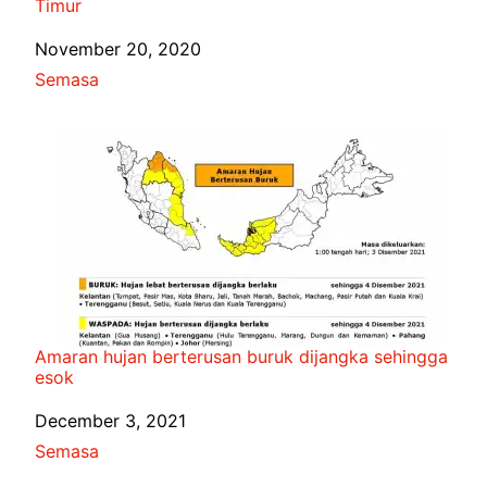
Timur
Date
November 20, 2020
In relation to
Semasa
Amaran hujan berterusan buruk dijangka sehingga
esok
Date
December 3, 2021
In relation to
Semasa