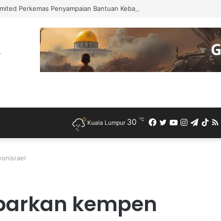
mited Perkemas Penyampaian Bantuan Kebajikan Penduduk di Ampang
℃
30
Facebook
Twitter
YouTube
Instagra
Teleg
Ti
Kuala Lumpur
onisrael
ebarkan kempen