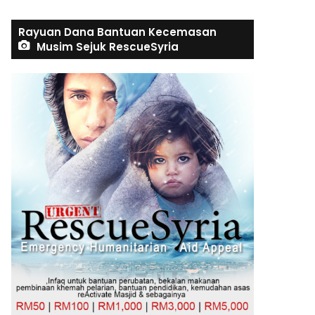
Rayuan Dana Bantuan Kecemasan
Musim Sejuk RescueSyria