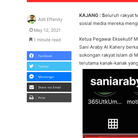
KAJANG : S
eluruh rakyat 
Adli Effendy
sosial media mereka menge
May 12, 2021
Ketua Pegawai Eksekutif M
1 minute read
Sani Araby Al Kahery berk
sokongan rakyat Islam di 
Facebook
terutama kanak-kanak yang k
Twitter
Messenger
Share via Email
Print