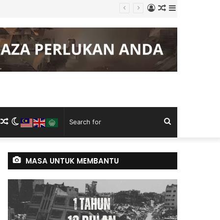
Log
Random
Sidebar
In
Article
m
ram
kTok
RSS
Random
Switch
Search
Article
skin
for
MASA UNTUK MEMBANTU