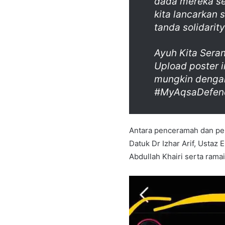
dada mereka se
kita lancarkan 
tanda solidarit
Ayuh Kita Seran
Upload poster 
mungkin dengan
#MyAqsaDefen
Antara penceramah dan pend
Datuk Dr Izhar Arif, Ustaz 
Abdullah Khairi serta ramai