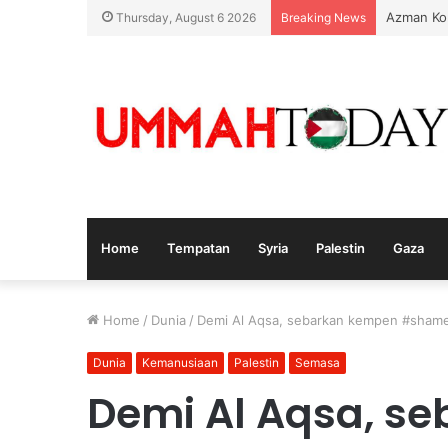
Azman Ko
Thursday, August 6 2026
Breaking News
Home
Tempatan
Syria
Palestin
Gaza
Home
/
Dunia
/
Demi Al Aqsa, sebarkan kempen #shame
Dunia
Kemanusiaan
Palestin
Semasa
Demi Al Aqsa, s