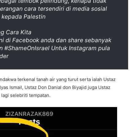
bagai tembok pelindung, kenapa tidak
serangan cara tersendiri di media sosial
y kepada Palestin
g Cara Kita
ini di Facebook anda dan share sebanyak
 #ShameOnIsrael Untuk Instagram pula
der
akwa terkenal tanah air yang turut serta ialah Ustaz
Elyas Ismail, Ustaz Don Danial don Biyajid juga Ustaz
 lagi selebriti tempatan.