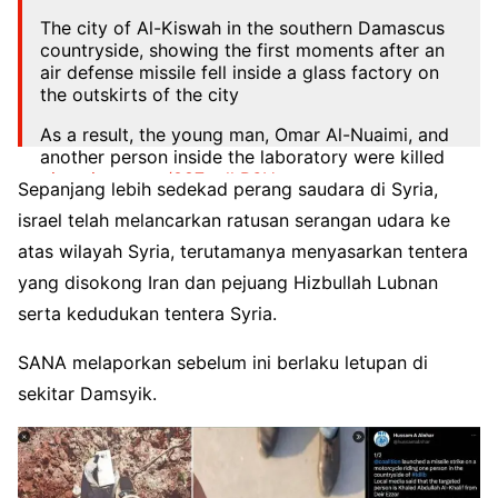
The city of Al-Kiswah in the southern Damascus
countryside, showing the first moments after an
air defense missile fell inside a glass factory on
the outskirts of the city
As a result, the young man, Omar Al-Nuaimi, and
another person inside the laboratory were killed
pic.twitter.com/087palkP6U
Sepanjang lebih sedekad perang saudara di Syria,
— Vlogging Northwestern Syria (@timtams83)
israel telah melancarkan ratusan serangan udara ke
April 3, 2023
atas wilayah Syria, terutamanya menyasarkan tentera
yang disokong Iran dan pejuang Hizbullah Lubnan
serta kedudukan tentera Syria.
SANA melaporkan sebelum ini berlaku letupan di
sekitar Damsyik.