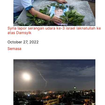
Syria lapor serangan udara ke-3 israel laknatullah ke
atas Damsyik
Date
October 27, 2022
In relation to
Semasa