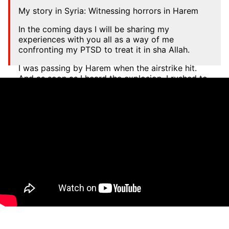
My story in Syria: Witnessing horrors in Harem
In the coming days I will be sharing my
experiences with you all as a way of me
confronting my PTSD to treat it in sha Allah.
I was passing by Harem when the airstrike hit.
And as soon as I heard the explosion, I rushed to
the
pic.twitter.com/76ScNrSIzI
— Dr Shajul Islam (@DrShajulIslam)
April 3, 2023