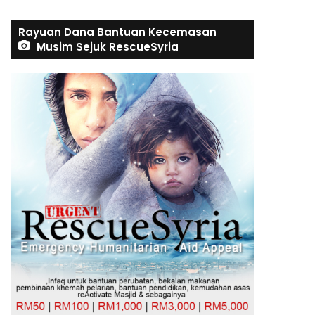
Rayuan Dana Bantuan Kecemasan
Musim Sejuk RescueSyria