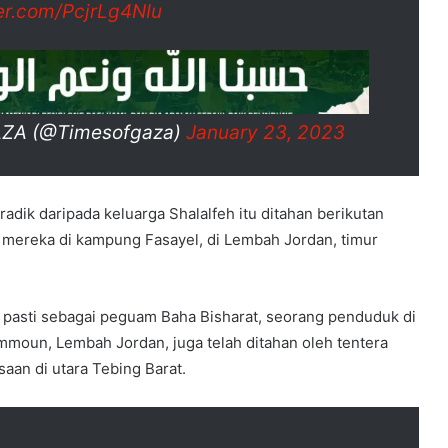
ter.com/PcjrLg4NIu
AZA (@Timesofgaza)
January 23, 2023
dik daripada keluarga Shalalfeh itu ditahan berikutan
 mereka di kampung Fasayel, di Lembah Jordan, timur
l pasti sebagai peguam Baha Bisharat, seorang penduduk di
moun, Lembah Jordan, juga telah ditahan oleh tentera
saan di utara Tebing Barat.