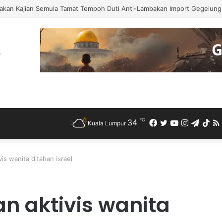
akan Kajian Semula Tamat Tempoh Duti Anti-Lambakan Import Gegelung 
℃
34
Facebook
Twitter
YouTube
Instagra
Teleg
Ti
Kuala Lumpur
is wanita ditahan israel
n aktivis wanita