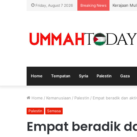
Kerajaan Mul
Friday, August 7 2026
Breaking News
Home
Tempatan
Syria
Palestin
Gaza
Home
/
Kemanusiaan
/
Palestin
/
Empat beradik dan aktiv
Palestin
Semasa
Empat beradik da