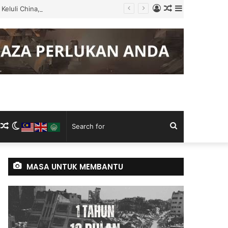
Log
Random
Sidebar
Keluli China, Vietnam
In
Article
m
ram
kTok
RSS
Random
Switch
Search
Article
skin
for
MASA UNTUK MEMBANTU