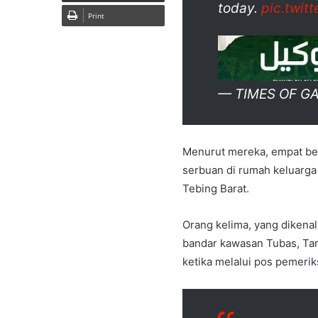
today.
pic.twit
Print
— TIMES OF G
Menurut mereka, empat bera
serbuan di rumah keluarga
Tebing Barat.
Orang kelima, yang dikena
bandar kawasan Tubas, Tam
ketika melalui pos pemerik