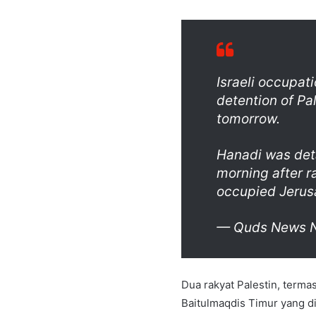
Israeli occupat
detention of Pa
tomorrow.
Hanadi was det
morning after r
occupied Jeru
— Quds News 
Dua rakyat Palestin, termas
Baitulmaqdis Timur yang di