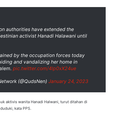
ion authorities have extended the
lestinian activist Hanadi Halawani until
ained by the occupation forces today
aiding and vandalizing her home in
salem.
pic.twitter.com/4lp0xX24ue
Network (@QudsNen)
January 24, 2023
uk aktivis wanita Hanadi Halwani, turut ditahan di
duduki, kata PPS.