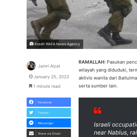
Kredit WAFA News Agency
RAMALLAH:
Pasukan pence
Jamri Aizat
wilayah yang diduduki, te
January 25, 2023
aktivis wanita dari Baitul
serta sumber lain.
1 minute read
Facebook
Twitter
Messenger
Israeli occupat
near Nablus, ra
Share via Email