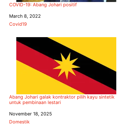
COVID-19: Abang Johari positif
Date
March 8, 2022
In relation to
Covid19
Abang Johari galak kontraktor pilih kayu sintetik
untuk pembinaan lestari
Date
November 18, 2025
In relation to
Domestik