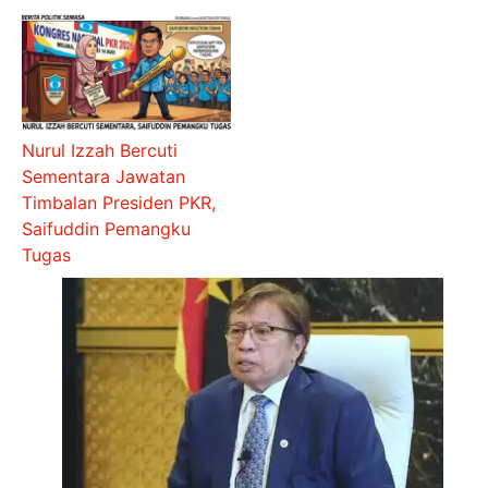
Nurul Izzah Bercuti
Sementara Jawatan
Timbalan Presiden PKR,
Saifuddin Pemangku
Tugas