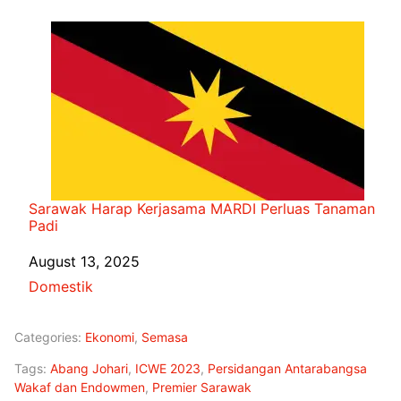
Sarawak Harap Kerjasama MARDI Perluas Tanaman
Padi
Date
August 13, 2025
In relation to
Domestik
Categories:
Ekonomi
,
Semasa
Tags:
Abang Johari
,
ICWE 2023
,
Persidangan Antarabangsa
Wakaf dan Endowmen
,
Premier Sarawak